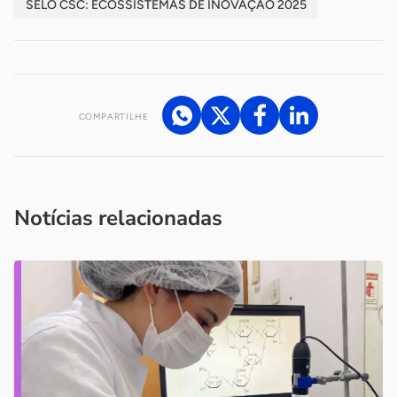
SELO CSC: ECOSSISTEMAS DE INOVAÇÃO 2025
COMPARTILHE
Acesse nossos canais de atendimento
Ficou com alguma dúvida?
.
Se
você é um profissional da imprensa, entre em contato pelo
imprensa@sebrae.com.br
fale com a ASN em cada UF
ou
Notícias relacionadas