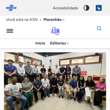
Fale
Acessibilidade
conosco
0
acessibilidade
9
Maranhão
Você está na ASN
Dados
para
busca
Agência
Início
Editorias
Palavra
Sebrae
chave
de
Notícias