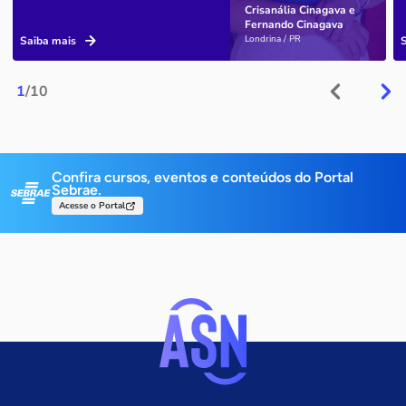
Crisanália Cinagava e
Fernando Cinagava
Londrina / PR
Saiba mais
1
/10
Confira cursos, eventos e conteúdos do Portal
Sebrae.
Acesse o Portal