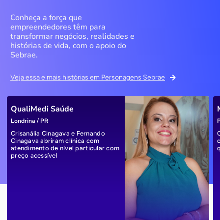
Conheça a força que
empreendedores têm para
transformar negócios, realidades e
histórias de vida, com o apoio do
Sebrae.
Veja essa e mais histórias em Personagens Sebrae
QualiMedi Saúde
Londrina / PR
P
Crisanália Cinagava e Fernando
Cinagava abriram clínica com
atendimento de nível particular com
preço acessível