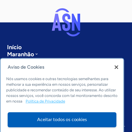
Início
Maranhão
Sobre a ASN
Aviso de Cookies
Últimas notícias
Entre em contato
Nós usamos cookies e outras tecnologias semelhantes para
Editorias
melhorar a sua experiência em nossos serviços, personalizar
publicidade e recomendar conteúdo de seu interesse. Ao utilizar
Economia & Política
nossos serviços, você concorda com tal monitoramento descrito
Inovação & Tecnologia
em nossa
Política de Privacidade
Cultura empreendedora
Dados
Aceitar todos os cookies
Arquivo