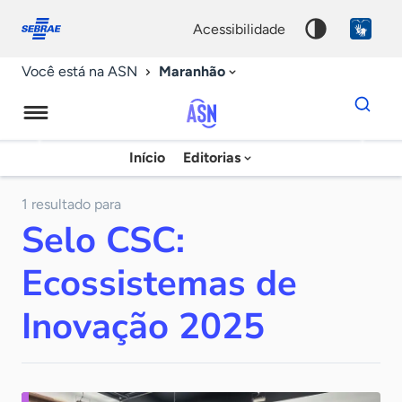
Fale
Acessibilidade
conosco
0
acessibilidade
9
Maranhão
Você está na ASN
Dados
para
busca
Agência
Início
Editorias
Palavra
Sebrae
chave
de
1 resultado para
Selo CSC:
Notícias
Ecossistemas de
Inovação 2025