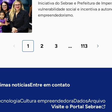
Iniciativa do Sebrae e Prefeitura de Impe
vulnerabilidade social e incentiva a auto
empreendedorismo.
1
2
3
...
113
timas notícias
Entre em contato
ecnologia
Cultura empreendedora
Dados
Arquivo
Visite o Portal Sebrae