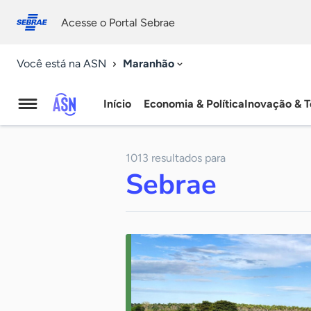
Fale
Acessibilidade
conosco
0
Acesse o Portal Sebrae
9
Maranhão
Você está na ASN
Início
Economia & Política
Inovação & T
Agência
Sebrae
1013 resultados para
de
Sebrae
Notícias