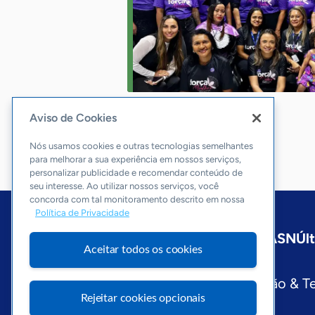
Aviso de Cookies
Nós usamos cookies e outras tecnologias semelhantes
para melhorar a sua experiência em nossos serviços,
personalizar publicidade e recomendar conteúdo de
seu interesse. Ao utilizar nossos serviços, você
concorda com tal monitoramento descrito em nossa
Política de Privacidade
Início
Maranhão
Sobre a ASN
Úl
Aceitar todos os cookies
Editorias
Economia & Política
Inovação & T
Rejeitar cookies opcionais