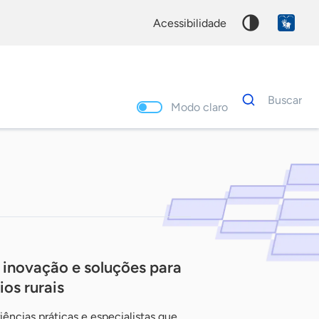
acessibilidade
Dados
Buscar
para
Modo claro
busca
Palavra
chave
 inovação e soluções para
os rurais
iências práticas e especialistas que