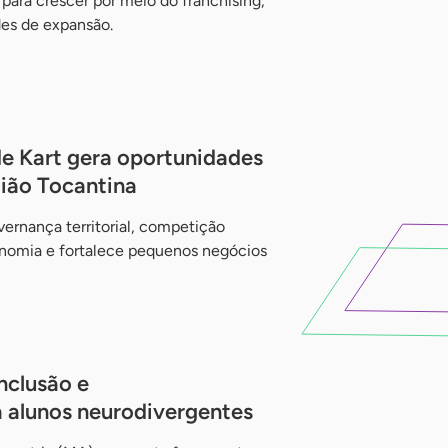
ara crescer por meio do franchising,
des de expansão.
de Kart gera oportunidades
gião Tocantina
ernança territorial, competição
onomia e fortalece pequenos negócios
inclusão e
 alunos neurodivergentes