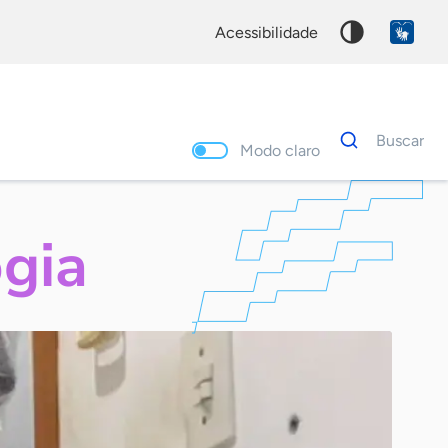
acessibilidade
Dados
Buscar
para
Modo claro
busca
Palavra
chave
gia