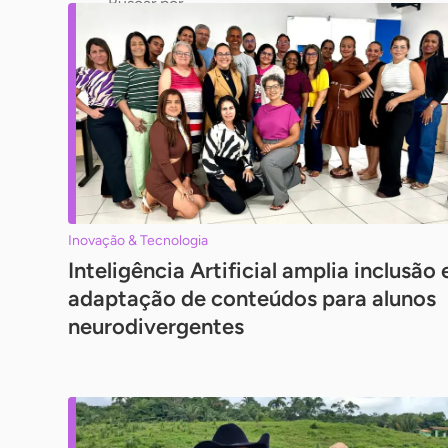
para
chave
busca
Pesquisar
Inovação & Tecnologia
Inteligência Artificial amplia inclusão 
adaptação de conteúdos para alunos
neurodivergentes