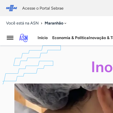
Fale
Acessibilidade
conosco
0
Acesse o Portal Sebrae
9
Maranhão
Você está na ASN
Início
Economia & Política
Inovação & T
Agência
Sebrae
In
de
Notícias