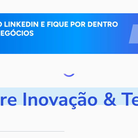
O LINKEDIN E FIQUE POR DENTRO
NEGÓCIOS
bre Inovação & T