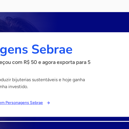
gens Sebrae
çou com R$ 50 e agora exporta para 5
uzir bijuterias sustentáveis e hoje ganha
nha investido.
s em Personagens Sebrae