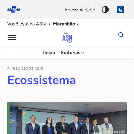
Fale
Acessibilidade
conosco
0
acessibilidade
9
Maranhão
Você está na ASN
Dados
para
busca
Agência
Início
Editorias
Palavra
Sebrae
chave
de
4 resultados para
Ecossistema
Notícias