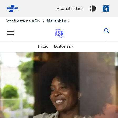
Fale
Acessibilidade
conosco
0
acessibilidade
9
Maranhão
Você está na ASN
Dados
para
busca
Agência
Início
Editorias
Palavra
Sebrae
chave
de
Notícias