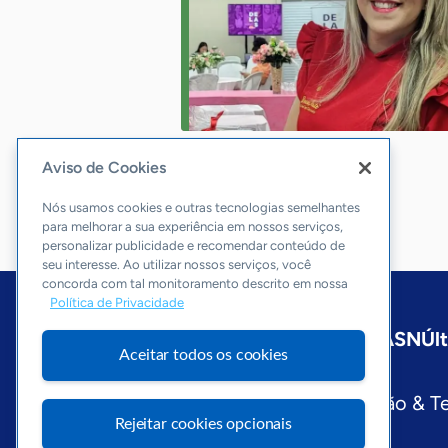
Aviso de Cookies
Nós usamos cookies e outras tecnologias semelhantes
para melhorar a sua experiência em nossos serviços,
personalizar publicidade e recomendar conteúdo de
seu interesse. Ao utilizar nossos serviços, você
concorda com tal monitoramento descrito em nossa
Política de Privacidade
Início
Maranhão
Sobre a ASN
Úl
Aceitar todos os cookies
Editorias
Economia & Política
Inovação & T
Rejeitar cookies opcionais