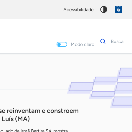
acessibilidade
Dados
Buscar
para
Modo claro
busca
Palavra
chave
s se reinventam e constroem
 Luís (MA)
o lado da irmã Bartira Sá, mostra