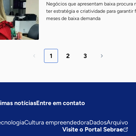
Negócios que apresentam baixa procura 
ter estratégia e criatividade para garantir
meses de baixa demanda
1
2
3
timas notícias
Entre em contato
ecnologia
Cultura empreendedora
Dados
Arquivo
Visite o Portal Sebrae