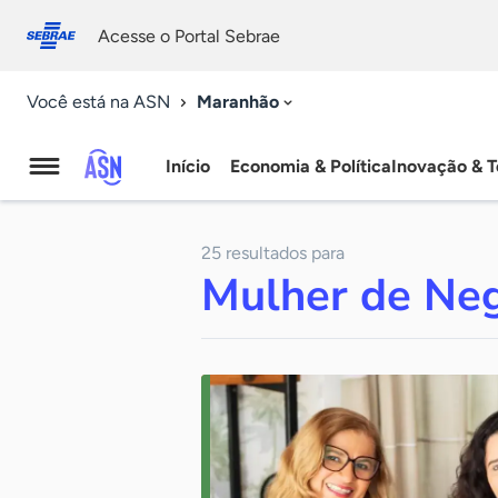
Fale
Acessibilidade
conosco
0
Acesse o Portal Sebrae
9
Maranhão
Você está na ASN
Início
Economia & Política
Inovação & T
Agência
Sebrae
25 resultados para
de
Mulher de Ne
Notícias