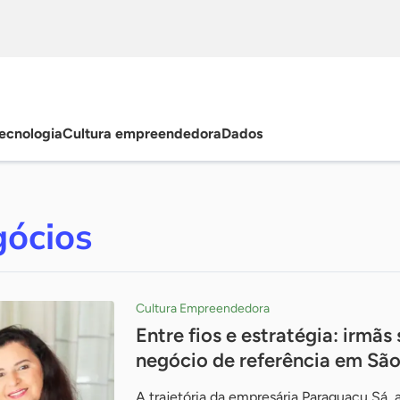
ecnologia
Cultura empreendedora
Dados
gócios
Cultura Empreendedora
Entre fios e estratégia: irmã
negócio de referência em São
A trajetória da empresária Paraguaçu Sá, a