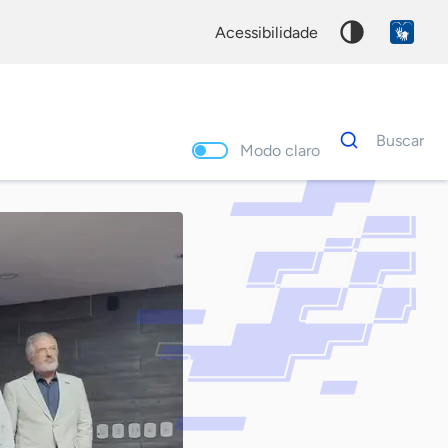
acessibilidade
Dados
Buscar
para
Modo claro
busca
Palavra
chave