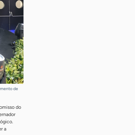
gimento de
romisso do
ernador
ógico.
r a