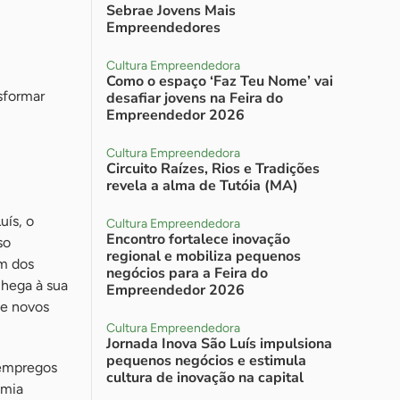
Sebrae Jovens Mais
Empreendedores
Cultura Empreendedora
Como o espaço ‘Faz Teu Nome’ vai
sformar
desafiar jovens na Feira do
Empreendedor 2026
Cultura Empreendedora
Circuito Raízes, Rios e Tradições
revela a alma de Tutóia (MA)
uís, o
Cultura Empreendedora
Encontro fortalece inovação
so
regional e mobiliza pequenos
um dos
negócios para a Feira do
chega à sua
Empreendedor 2026
de novos
Cultura Empreendedora
Jornada Inova São Luís impulsiona
pequenos negócios e estimula
 empregos
cultura de inovação na capital
omia