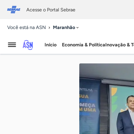
Fale
Acessibilidade
conosco
0
Acesse o Portal Sebrae
9
Maranhão
Você está na ASN
Início
Economia & Política
Inovação & T
Agência
Sebrae
de
Notícias