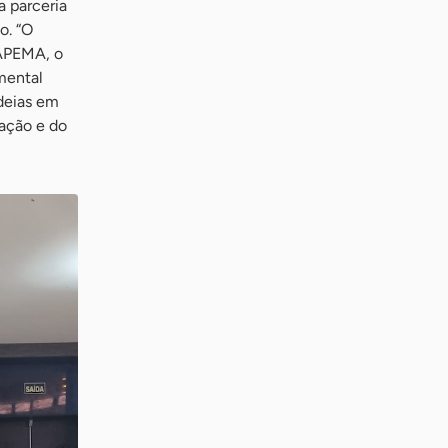
a parceria
o. “O
FAPEMA, o
mental
deias em
vação e do