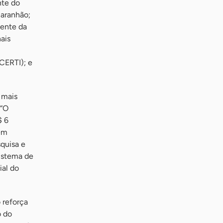
nte do
Maranhão;
dente da
ais
CERTI); e
 mais
 “O
$ 6
em
squisa e
sistema de
ial do
 reforça
o do