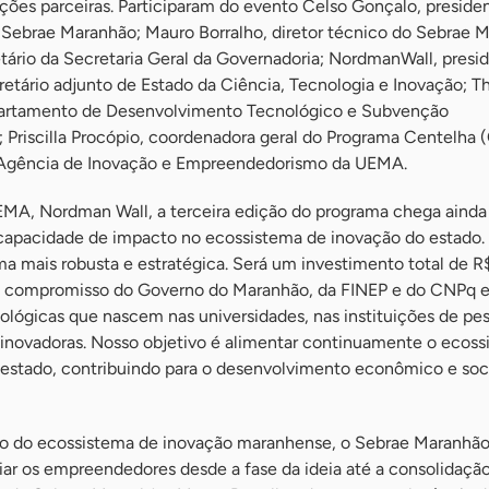
ições parceiras. Participaram do evento Celso Gonçalo, preside
 Sebrae Maranhão; Mauro Borralho, diretor técnico do Sebrae 
etário da Secretaria Geral da Governadoria; NordmanWall, presi
etário adjunto de Estado da Ciência, Tecnologia e Inovação; Th
partamento de Desenvolvimento Tecnológico e Subvenção
 Priscilla Procópio, coordenadora geral do Programa Centelha (
a Agência de Inovação e Empreendedorismo da UEMA.
EMA, Nordman Wall, a terceira edição do programa chega ainda
capacidade de impacto no ecossistema de inovação do estado.
ma mais robusta e estratégica. Será um investimento total de R
 o compromisso do Governo do Maranhão, da FINEP e do CNPq 
cnológicas que nascem nas universidades, nas instituições de pe
 inovadoras. Nosso objetivo é alimentar continuamente o ecos
 estado, contribuindo para o desenvolvimento econômico e soc
co do ecossistema de inovação maranhense, o Sebrae Maranhão
r os empreendedores desde a fase da ideia até a consolidaçã