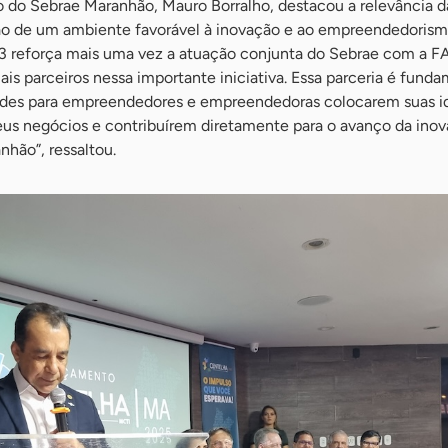
o do Sebrae Maranhão, Mauro Borralho, destacou a relevância d
ção de um ambiente favorável à inovação e ao empreendedorism
3 reforça mais uma vez a atuação conjunta do Sebrae com a 
s parceiros nessa importante iniciativa. Essa parceria é funda
ades para empreendedores e empreendedoras colocarem suas i
eus negócios e contribuírem diretamente para o avanço da ino
hão”, ressaltou.