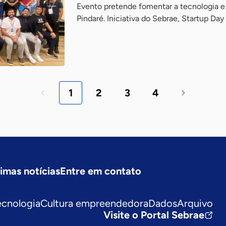
Evento pretende fomentar a tecnologia e 
Pindaré. Iniciativa do Sebrae, Startup Da
1
2
3
4
timas notícias
Entre em contato
ecnologia
Cultura empreendedora
Dados
Arquivo
Visite o Portal Sebrae