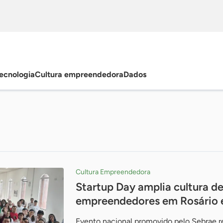
ecnologia
Cultura empreendedora
Dados
Cultura Empreendedora
Startup Day amplia cultura d
empreendedores em Rosário e
Evento nacional promovido pelo Sebrae re