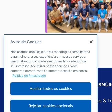
Aviso de Cookies
Nós usamos cookies e outras tecnologias semelhantes
para melhorar a sua experiência em nossos serviços,
personalizar publicidade e recomendar conteúdo de
seu interesse. Ao utilizar nossos serviços, você
concorda com tal monitoramento descrito em nossa
Política de Privacidade
Início
Maranhão
Sobre a ASN
Úl
Aceitar todos os cookies
Editorias
Economia & Política
Inovação & T
Rejeitar cookies opcionais