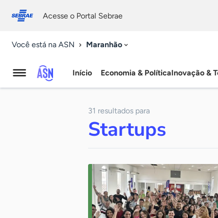
Fale
Acessibilidade
conosco
0
Acesse o Portal Sebrae
9
Maranhão
Você está na ASN
Início
Economia & Política
Inovação & T
Agência
Sebrae
31 resultados para
de
Startups
Notícias