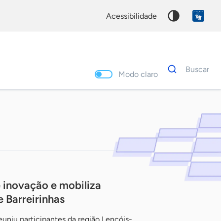
acessibilidade
Dados
Buscar
para
Modo claro
busca
Palavra
chave
e inovação e mobiliza
 Barreirinhas
uniu participantes da região Lençóis-