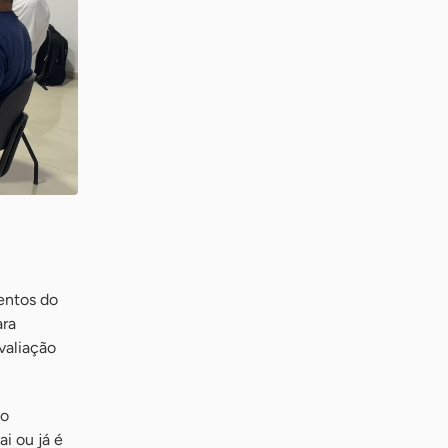
entos do
ara
valiação
 o
i ou já é