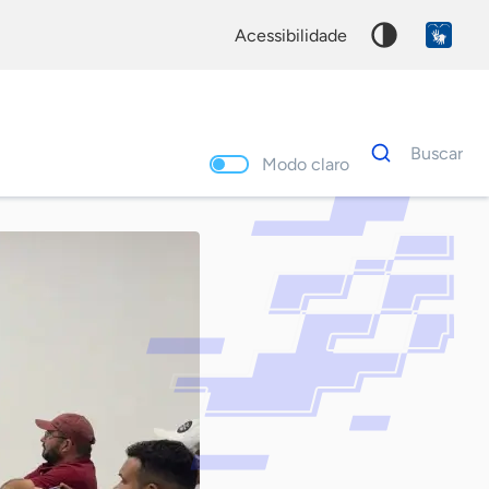
acessibilidade
Dados
Buscar
para
Modo claro
busca
Palavra
chave