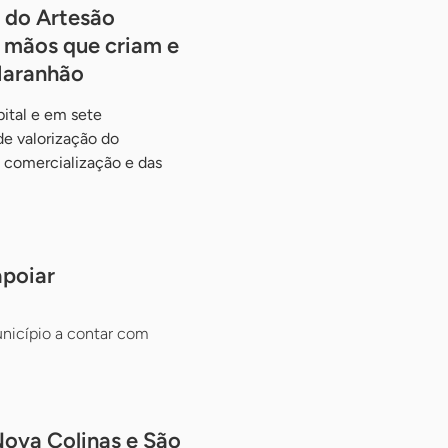
 do Artesão
e mãos que criam e
Maranhão
ital e em sete
de valorização do
a comercialização e das
apoiar
município a contar com
ova Colinas e São