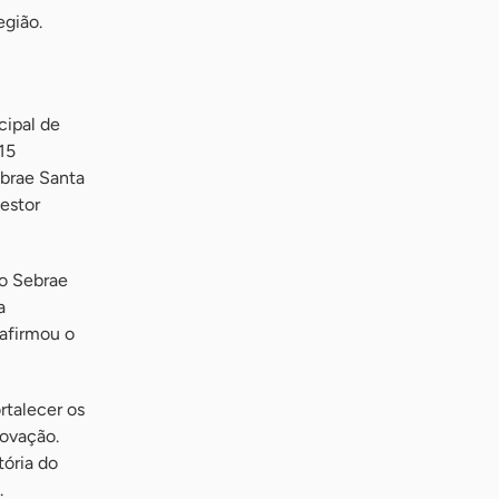
egião.
cipal de
15
ebrae Santa
estor
 o Sebrae
a
 afirmou o
rtalecer os
novação.
tória do
.