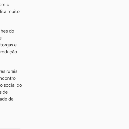
com o
lita muito
lhes do
e
torgas e
 produção
es rurais
Encontro
o social do
s de
dade de