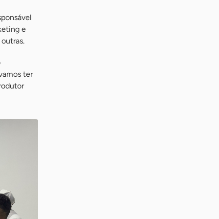
sponsável
keting e
outras.
o
vamos ter
rodutor