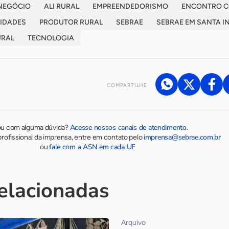
NEGÓCIO
ALI RURAL
EMPREENDEDORISMO
ENCONTRO C
IDADES
PRODUTOR RURAL
SEBRAE
SEBRAE EM SANTA I
URAL
TECNOLOGIA
COMPARTILHE
Acesse nossos canais de atendimento
ou com alguma dúvida?
.
imprensa@sebrae.com.br
rofissional da imprensa, entre em contato pelo
fale com a ASN em cada UF
ou
relacionadas
Arquivo