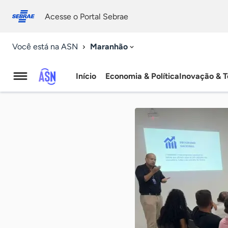
Fale
Acessibilidade
conosco
0
Acesse o Portal Sebrae
9
Maranhão
Você está na ASN
Início
Economia & Política
Inovação & T
Agência
Sebrae
de
Notícias