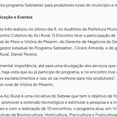
ta programa Sebraetec para produtores rurais do município e r
icação e Eventos
 Inês realizou no último dia 9, no Auditório da Prefeitura Muni
contro Coletivo do ALI Rural. O Encontro teve a participação de 
rapé do Meio e Vitória do Mearim, do Gerente de Negócios do S
 gestor estadual do Programa Sebraetec, Cícero Almeida, e do g
ural, Daniel Pereira.
amental importância, até para uma divulgação dos serviços que
 haja vista que eu já participo do programa, e no encontro tive 
s esclarecimentos e isso só vai melhorar para nós produtores”,
or rural de Vitória do Mearim.
 ALI Rural é uma iniciativa do Sebrae que tem o objetivo de fo
 promover a extensão tecnológica e estimular a pesquisa e a i
s e com a realização de 10 encontros, o programa atua, em Vi
ivas da Bovinocultura, Horticultura, Piscicultura e Fruticultura