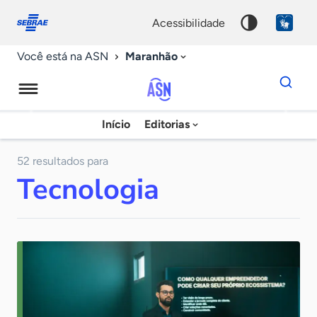
Fale
Acessibilidade
conosco
0
acessibilidade
9
Maranhão
Você está na ASN
Dados
para
busca
Agência
Início
Editorias
Palavra
Sebrae
chave
de
52 resultados para
Tecnologia
Notícias