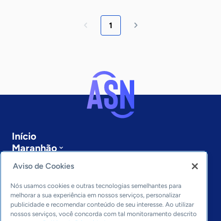
1
Início
Maranhão
Sobre a ASN
Aviso de Cookies
Últimas notícias
Entre em contato
Nós usamos cookies e outras tecnologias semelhantes para
Editorias
melhorar a sua experiência em nossos serviços, personalizar
publicidade e recomendar conteúdo de seu interesse. Ao utilizar
Economia & Política
nossos serviços, você concorda com tal monitoramento descrito