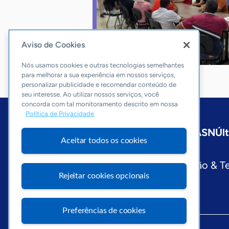
Aviso de Cookies
Nós usamos cookies e outras tecnologias semelhantes
para melhorar a sua experiência em nossos serviços,
personalizar publicidade e recomendar conteúdo de
seu interesse. Ao utilizar nossos serviços, você
concorda com tal monitoramento descrito em nossa
Política de Privacidade
Início
Maranhão
Sobre a ASN
Úl
Aceitar todos os cookies
Editorias
Economia & Política
Inovação & T
Rejeitar cookies opcionais
Preferências de cookies