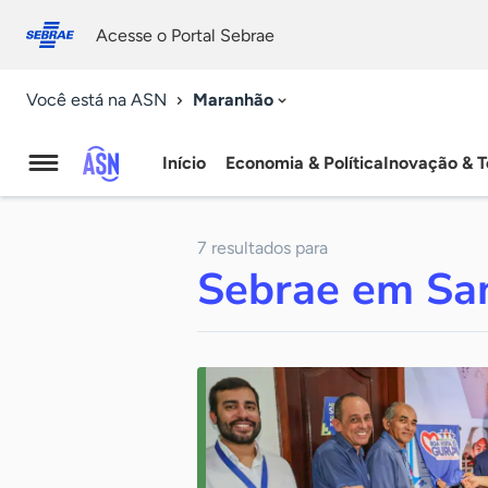
Fale
Acessibilidade
conosco
0
Acesse o Portal Sebrae
9
Maranhão
Você está na ASN
Início
Economia & Política
Inovação & T
Agência
Sebrae
7 resultados para
de
Sebrae em San
Notícias