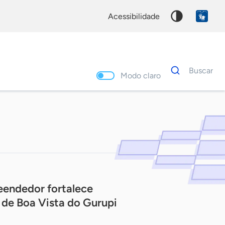
acessibilidade
Dados
Buscar
para
Modo claro
busca
Palavra
chave
eendedor fortalece
de Boa Vista do Gurupi