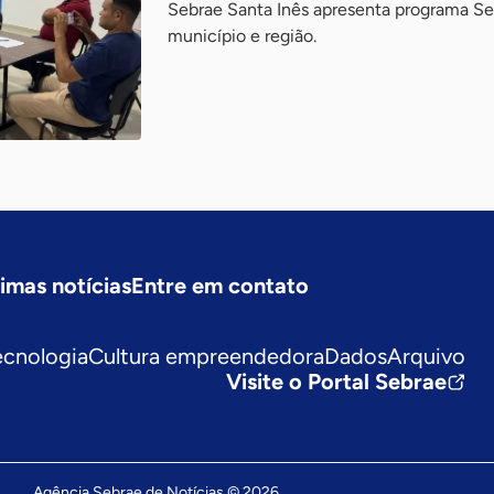
Sebrae Santa Inês apresenta programa Seb
município e região.
timas notícias
Entre em contato
ecnologia
Cultura empreendedora
Dados
Arquivo
Visite o Portal Sebrae
Agência Sebrae de Notícias © 2026