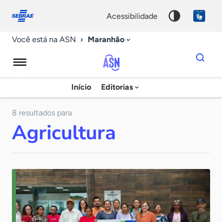
Fale
Acessibilidade
conosco
0
acessibilidade
9
Maranhão
Você está na ASN
Dados
para
busca
Agência
Início
Editorias
Palavra
Sebrae
chave
de
8 resultados para
Agricultura
Notícias