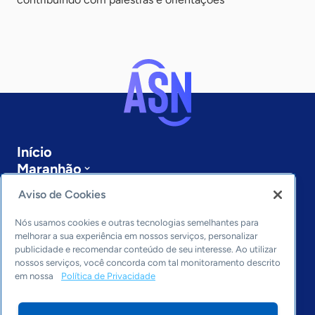
Início
Maranhão
Sobre a ASN
Aviso de Cookies
Últimas notícias
Entre em contato
Nós usamos cookies e outras tecnologias semelhantes para
Editorias
melhorar a sua experiência em nossos serviços, personalizar
publicidade e recomendar conteúdo de seu interesse. Ao utilizar
Economia & Política
nossos serviços, você concorda com tal monitoramento descrito
em nossa
Política de Privacidade
Inovação & Tecnologia
Cultura empreendedora
Dados