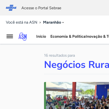
Fale
Acessibilidade
conosco
0
Acesse o Portal Sebrae
9
Maranhão
Você está na ASN
Início
Economia & Política
Inovação & T
Agência
Sebrae
16 resultados para
de
Negócios Rura
Notícias