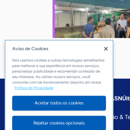
Aviso de Cookies
Nós usamos cookies e outras tecnologias semelhantes
para melhorar a sua experiência em nossos serviços,
personalizar publicidade e recomendar conteúdo de
seu interesse. Ao utilizar nossos serviços, você
concorda com tal monitoramento descrito em nossa
Política de Privacidade
Início
Maranhão
Sobre a ASN
Úl
Aceitar todos os cookies
Editorias
Economia & Política
Inovação & T
Rejeitar cookies opcionais