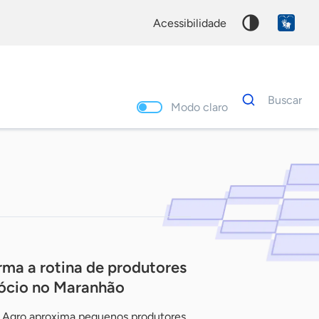
acessibilidade
Dados
Buscar
para
Modo claro
busca
Palavra
chave
ma a rotina de produtores
gócio no Maranhão
va Agro aproxima pequenos produtores