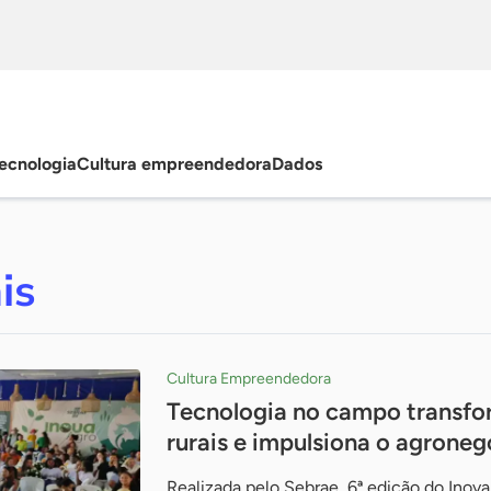
ecnologia
Cultura empreendedora
Dados
is
Cultura Empreendedora
Tecnologia no campo transfor
rurais e impulsiona o agrone
Realizada pelo Sebrae, 6ª edição do Ino