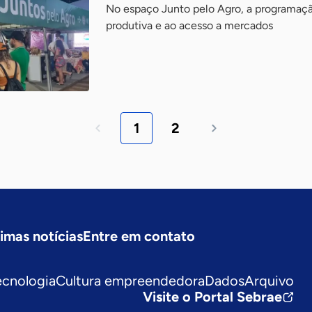
No espaço Junto pelo Agro, a programação
produtiva e ao acesso a mercados
1
2
timas notícias
Entre em contato
ecnologia
Cultura empreendedora
Dados
Arquivo
Visite o Portal Sebrae