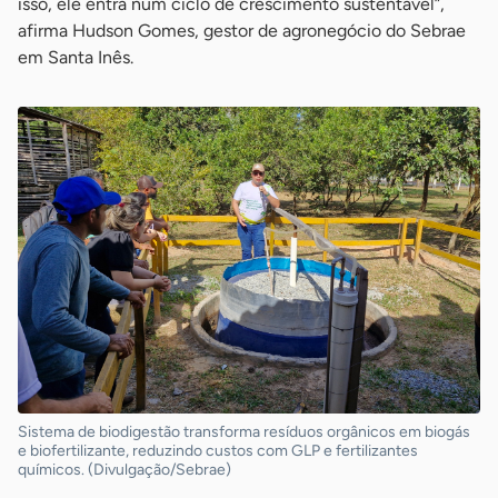
isso, ele entra num ciclo de crescimento sustentável”,
afirma Hudson Gomes, gestor de agronegócio do Sebrae
em Santa Inês.
Sistema de biodigestão transforma resíduos orgânicos em biogás
e biofertilizante, reduzindo custos com GLP e fertilizantes
químicos. (Divulgação/Sebrae)