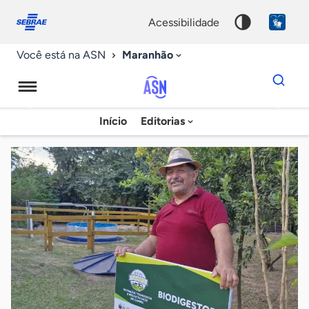
Fale
Acessibilidade
conosco
0
acessibilidade
9
Maranhão
Você está na ASN
Dados
para
busca
Agência
Início
Editorias
Palavra
Sebrae
chave
de
Notícias