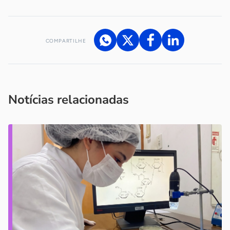
COMPARTILHE
Acesse nossos canais de atendimento
Ficou com alguma dúvida?
.
Se
você é um profissional da imprensa, entre em contato pelo
imprensa@sebrae.com.br
fale com a ASN em cada UF
ou
Notícias relacionadas