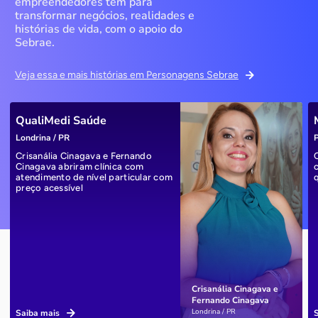
empreendedores têm para
transformar negócios, realidades e
histórias de vida, com o apoio do
Sebrae.
Veja essa e mais histórias em Personagens Sebrae
QualiMedi Saúde
Londrina / PR
P
Crisanália Cinagava e Fernando
Cinagava abriram clínica com
atendimento de nível particular com
preço acessível
Crisanália Cinagava e
Fernando Cinagava
Londrina / PR
Saiba mais