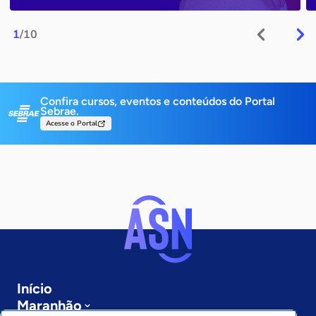
1
/10
Confira cursos, eventos e conteúdos do Portal
Sebrae.
Acesse o Portal
Início
Maranhão