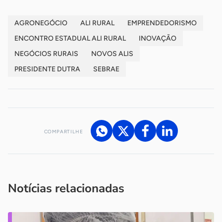
AGRONEGÓCIO
ALI RURAL
EMPRENDEDORISMO
ENCONTRO ESTADUAL ALI RURAL
INOVAÇÃO
NEGÓCIOS RURAIS
NOVOS ALIS
PRESIDENTE DUTRA
SEBRAE
COMPARTILHE
Acesse nossos canais de atendimento
Ficou com alguma dúvida?
.
Se
você é um profissional da imprensa, entre em contato pelo
imprensa@sebrae.com.br
fale com a ASN em cada UF
ou
Notícias relacionadas