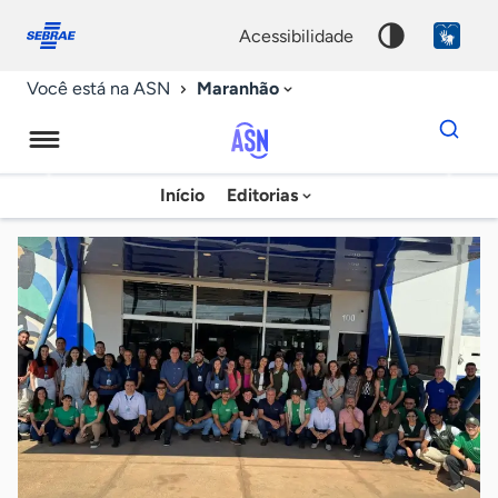
Fale
Acessibilidade
conosco
0
acessibilidade
9
Maranhão
Você está na ASN
Dados
para
busca
Agência
Início
Editorias
Palavra
Sebrae
chave
de
Notícias