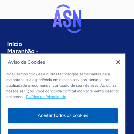
Início
Maranhão
Sobre a ASN
Aviso de Cookies
Últimas notícias
Entre em contato
Nós usamos cookies e outras tecnologias semelhantes para
Editorias
melhorar a sua experiência em nossos serviços, personalizar
publicidade e recomendar conteúdo de seu interesse. Ao utilizar
Economia & Política
nossos serviços, você concorda com tal monitoramento descrito
em nossa
Política de Privacidade
Inovação & Tecnologia
Cultura empreendedora
Dados
Aceitar todos os cookies
Arquivo