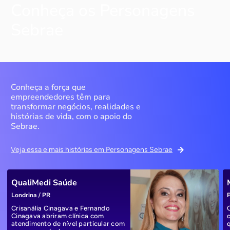
Conheça os Personagens
Sebrae
Conheça a força que
empreendedores têm para
transformar negócios, realidades e
histórias de vida, com o apoio do
Sebrae.
Veja essa e mais histórias em Personagens Sebrae
QualiMedi Saúde
Londrina / PR
P
Crisanália Cinagava e Fernando
Cinagava abriram clínica com
atendimento de nível particular com