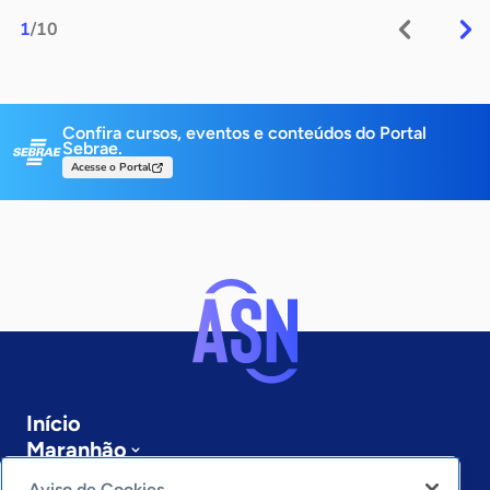
1
/10
Confira cursos, eventos e conteúdos do Portal
Sebrae.
Acesse o Portal
Início
Maranhão
Sobre a ASN
Aviso de Cookies