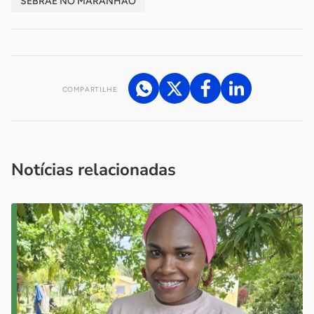
SEBRAE NO MARANHÃO
COMPARTILHE
Acesse nossos canais de atendimento
Ficou com alguma dúvida?
.
Se
você é um profissional da imprensa, entre em contato pelo
imprensa@sebrae.com.br
fale com a ASN em cada UF
ou
Notícias relacionadas