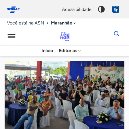
Fale
Acessibilidade
conosco
0
acessibilidade
9
Maranhão
Você está na ASN
Dados
para
busca
Agência
Início
Editorias
Palavra
Sebrae
chave
de
Notícias