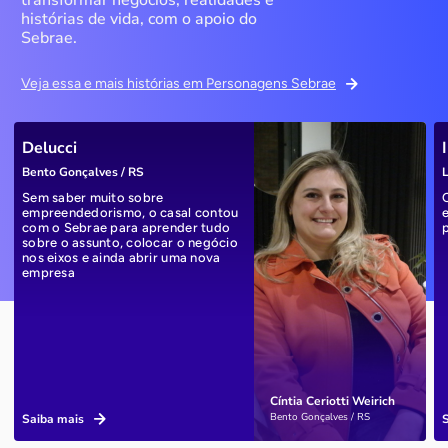
transformar negócios, realidades e
histórias de vida, com o apoio do
Sebrae.
Veja essa e mais histórias em Personagens Sebrae
Delucci
Bento Gonçalves / RS
L
Sem saber muito sobre
empreendedorismo, o casal contou
com o Sebrae para aprender tudo
sobre o assunto, colocar o negócio
nos eixos e ainda abrir uma nova
empresa
Cíntia Ceriotti Weirich
Bento Gonçalves / RS
Saiba mais