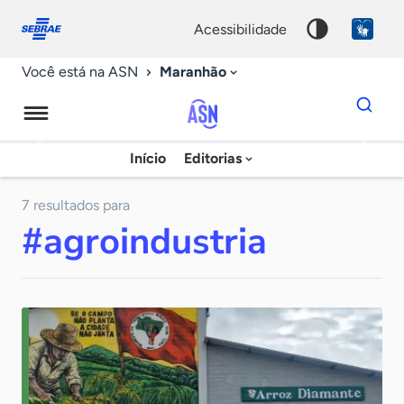
Fale
Acessibilidade
conosco
0
acessibilidade
9
Maranhão
Você está na ASN
Dados
para
busca
Agência
Início
Editorias
Palavra
Sebrae
chave
de
7 resultados para
#agroindustria
Notícias