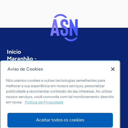
Início
Maranhão
Sobre a ASN
Aviso de Cookies
Últimas notícias
Entre em contato
Nós usamos cookies e outras tecnologias semelhantes para
Editorias
melhorar a sua experiência em nossos serviços, personalizar
publicidade e recomendar conteúdo de seu interesse. Ao utilizar
Economia & Política
nossos serviços, você concorda com tal monitoramento descrito
em nossa
Política de Privacidade
Inovação & Tecnologia
Cultura empreendedora
Dados
Aceitar todos os cookies
Arquivo