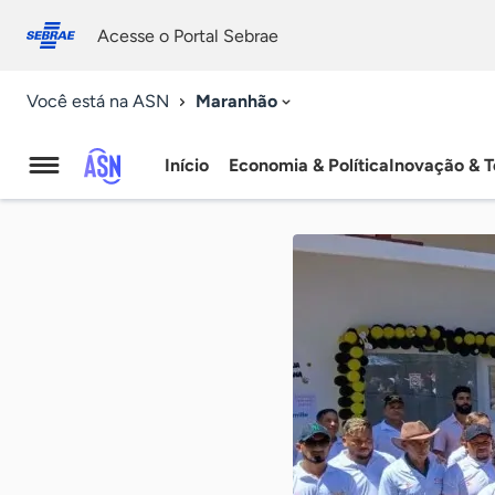
Fale
Acessibilidade
conosco
0
Acesse o Portal Sebrae
9
Maranhão
Você está na ASN
Início
Economia & Política
Inovação & T
Agência
Sebrae
de
Notícias