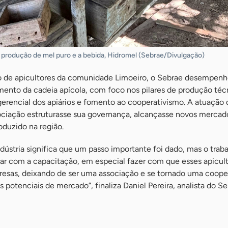
 produção de mel puro e a bebida, Hidromel (Sebrae/Divulgação)
o de apicultores da comunidade Limoeiro, o Sebrae desempenh
mento da cadeia apícola, com foco nos pilares de produção téc
gerencial dos apiários e fomento ao cooperativismo. A atuação
sociação estruturasse sua governança, alcançasse novos mercad
oduzido na região.
dústria significa que um passo importante foi dado, mas o trab
uar com a capacitação, em especial fazer com que esses apicul
resas, deixando de ser uma associação e se tornado uma cooper
s potenciais de mercado”, finaliza Daniel Pereira, analista do S