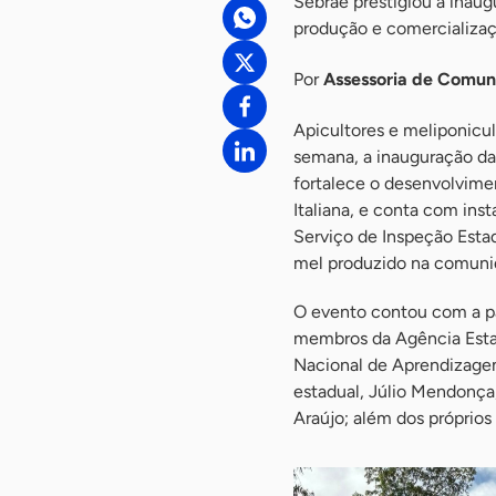
Sebrae prestigiou a inau
produção e comercializaç
Por
Assessoria de Comu
Apicultores e meliponicu
semana, a inauguração da
fortalece o desenvolvimen
Italiana, e conta com in
Serviço de Inspeção Esta
mel produzido na comuni
O evento contou com a pa
membros da Agência Estad
Nacional de Aprendizagem
estadual, Júlio Mendonça;
Araújo; além dos próprios