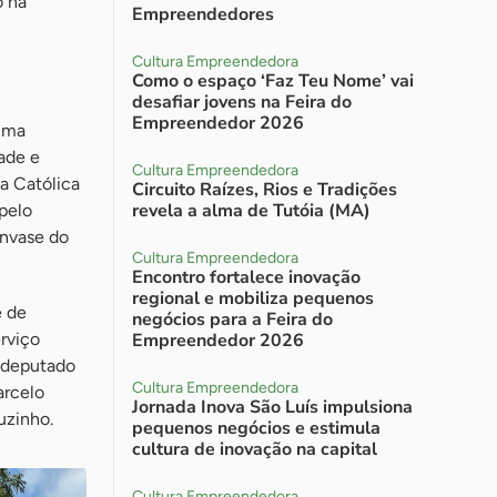
o na
Empreendedores
Cultura Empreendedora
Como o espaço ‘Faz Teu Nome’ vai
desafiar jovens na Feira do
Empreendedor 2026
tima
ade e
Cultura Empreendedora
ja Católica
Circuito Raízes, Rios e Tradições
revela a alma de Tutóia (MA)
pelo
envase do
Cultura Empreendedora
Encontro fortalece inovação
regional e mobiliza pequenos
e de
negócios para a Feira do
rviço
Empreendedor 2026
o deputado
Cultura Empreendedora
arcelo
Jornada Inova São Luís impulsiona
uzinho.
pequenos negócios e estimula
cultura de inovação na capital
Cultura Empreendedora