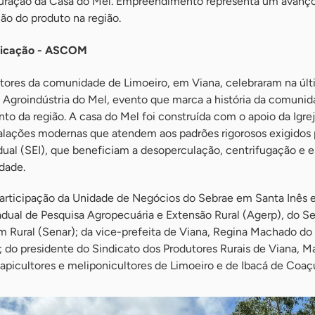
guração da Casa do Mel. Empreendimento representa um avanç
ão do produto na região.
nicação - ASCOM
ltores da comunidade de Limoeiro, em Viana, celebraram na úl
 Agroindústria do Mel, evento que marca a história da comunid
to da região. A casa do Mel foi construída com o apoio da Igre
stalações modernas que atendem aos padrões rigorosos exigidos 
dual (SEI), que beneficiam a desoperculação, centrifugação e 
dade.
rticipação da Unidade de Negócios do Sebrae em Santa Inês 
ual de Pesquisa Agropecuária e Extensão Rural (Agerp), do Se
 Rural (Senar); da vice-prefeita de Viana, Regina Machado d
 do presidente do Sindicato dos Produtores Rurais de Viana, M
 apicultores e meliponicultores de Limoeiro e de Ibacá de Coaç