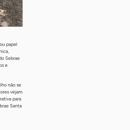
ou papel
nica,
 do Sebrae
os e
alho não se
tores vejam
ativa para
ebrae Santa