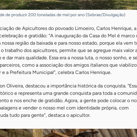
de de produzir 200 toneladas de mel por ano (Sebrae/Divulgação)
ciação de Apicultores do povoado Limoeiro, Carlos Henrique, a
celebração e gratidão: “A inauguração da Casa do Mel é marco
 nossa região da baixada e para nosso estado, porque ela vem t
r o trabalho dos apicultores, permite que se agregue mais valor 
e dar mais qualidade. Essa era a nossa luta, o nosso sonho, e s
parceiros, como a associação dos amigos italianos que viabilizo
 e a Prefeitura Municipal”, celebra Carlos Henrique.
on Oliveira, destacou a importância histórica da conquista. “Ess
stórico e representa uma grande conquista para toda a comunid
nto e nos enche de gratidão. Agora, a gente pode colocar o n
alagens e vender o nosso mel com identidade própria, com
da tudo para gente”, destaca o apicultor.