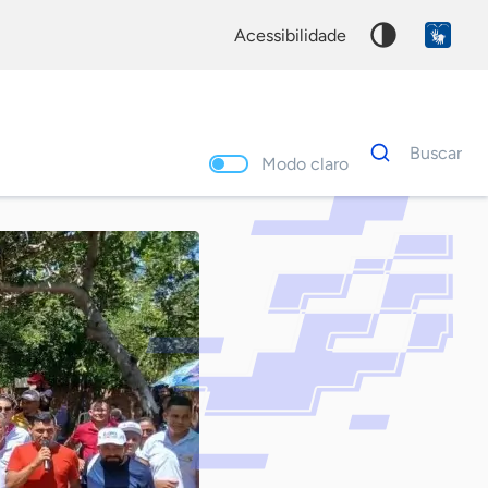
acessibilidade
Dados
Buscar
para
Modo claro
busca
Palavra
chave