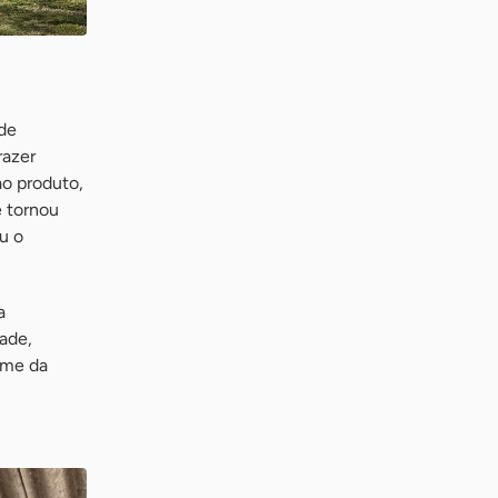
 de
razer
ao produto,
e tornou
u o
a
ade,
ome da