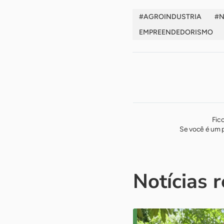
#AGROINDUSTRIA
#
EMPREENDEDORISMO
Fic
Se você é um p
Notícias 