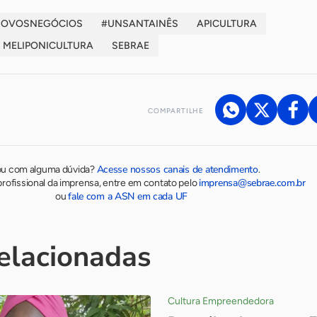
NOVOSNEGÓCIOS
#UNSANTAINÊS
APICULTURA
MELIPONICULTURA
SEBRAE
COMPARTILHE
Acesse nossos canais de atendimento
ou com alguma dúvida?
.
imprensa@sebrae.com.br
rofissional da imprensa, entre em contato pelo
fale com a ASN em cada UF
ou
relacionadas
Cultura Empreendedora