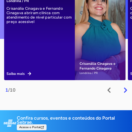
Londrina / PR
P
Crisanália Cinagava e Fernando
Cinagava abriram clínica com
atendimento de nível particular com
preço acessível
Crisanália Cinagava e
Fernando Cinagava
Londrina / PR
Saiba mais
1
/10
Confira cursos, eventos e conteúdos do Portal
Sebrae.
Acesse o Portal