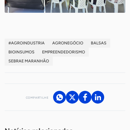
#AGROINDUSTRIA
AGRONEGÓCIO
BALSAS
BIOINSUMOS
EMPREENDEDORISMO
SEBRAE MARANHÃO
COMPARTILHE
Acesse nossos canais de atendimento
Ficou com alguma dúvida?
.
Se
você é um profissional da imprensa, entre em contato pelo
imprensa@sebrae.com.br
fale com a ASN em cada UF
ou