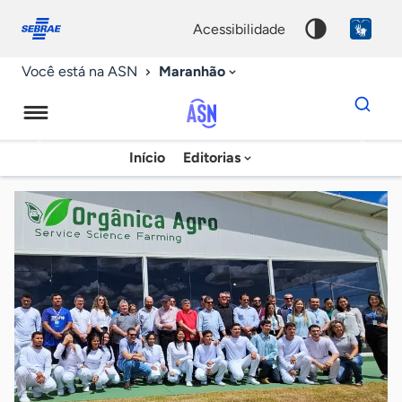
Fale
Acessibilidade
conosco
0
acessibilidade
9
Maranhão
Você está na ASN
Dados
para
busca
Agência
Início
Editorias
Palavra
Sebrae
chave
de
Notícias