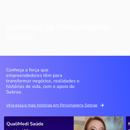
Conheça os Personagens
Sebrae
Conheça a força que
empreendedores têm para
transformar negócios, realidades e
histórias de vida, com o apoio do
Sebrae.
Veja essa e mais histórias em Personagens Sebrae
QualiMedi Saúde