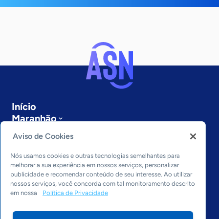
Início
Maranhão
Sobre a ASN
Aviso de Cookies
Últimas notícias
Entre em contato
Nós usamos cookies e outras tecnologias semelhantes para
Editorias
melhorar a sua experiência em nossos serviços, personalizar
publicidade e recomendar conteúdo de seu interesse. Ao utilizar
Economia & Política
nossos serviços, você concorda com tal monitoramento descrito
em nossa
Política de Privacidade
Inovação & Tecnologia
Cultura empreendedora