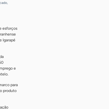
scado,
e esforços
aranhense
e Igarapé
 da
50
emprego e
telo.
 marco para
ao produto
cação