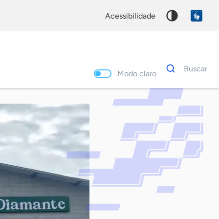
acessibilidade
Dados
Buscar
para
Modo claro
busca
Palavra
chave