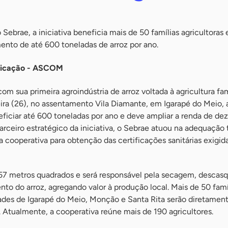
o
Sebrae, a iniciativa beneficia mais de 50 famílias agricultoras
nto de até 600 toneladas de arroz por ano.
nicação - ASCOM
m sua primeira agroindústria de arroz voltada à agricultura fami
eira (26), no assentamento Vila Diamante, em Igarapé do Meio, 
ficiar até 600 toneladas por ano e deve ampliar a renda de de
 Parceiro estratégico da iniciativa, o Sebrae atuou na adequação
 cooperativa para obtenção das certificações sanitárias exigid
357 metros quadrados e será responsável pela secagem, descasq
o do arroz, agregando valor à produção local. Mais de 50 famí
ades de Igarapé do Meio, Monção e Santa Rita serão diretamen
. Atualmente, a cooperativa reúne mais de 190 agricultores.