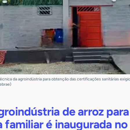
cnica da agroindústria para obtenção das certificações sanitárias exigi
Sebrae)
groindústria de arroz para
a familiar é inaugurada no