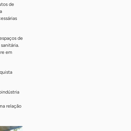
utos de
a
cessárias
 espaços de
anitária.
tre em
quista
oindústria
ma relação