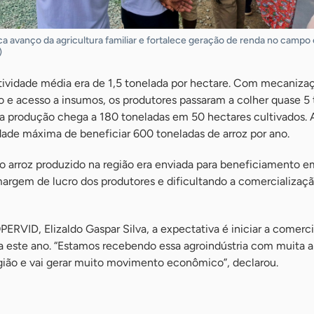
ca avanço da agricultura familiar e fortalece geração de renda no campo
)
utividade média era de 1,5 tonelada por hectare. Com mecaniza
 acesso a insumos, os produtores passaram a colher quase 5 
 a produção chega a 180 toneladas em 50 hectares cultivados. 
dade máxima de beneficiar 600 toneladas de arroz por ano.
o arroz produzido na região era enviada para beneficiamento e
margem de lucro dos produtores e dificultando a comercializa
ERVID, Elizaldo Gaspar Silva, a expectativa é iniciar a comerc
a este ano. “Estamos recebendo essa agroindústria com muita al
egião e vai gerar muito movimento econômico”, declarou.