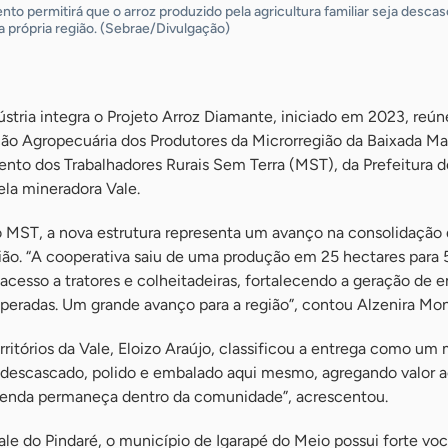
to permitirá que o arroz produzido pela agricultura familiar seja desca
 própria região. (Sebrae/Divulgação)
stria integra o Projeto Arroz Diamante, iniciado em 2023, reún
ão Agropecuária dos Produtores da Microrregião da Baixada M
o dos Trabalhadores Rurais Sem Terra (MST), da Prefeitura d
ela mineradora Vale.
do MST, a nova estrutura representa um avanço na consolidação
egião. “A cooperativa saiu de uma produção em 25 hectares para 
acesso a tratores e colheitadeiras, fortalecendo a geração de 
operadas. Um grande avanço para a região”, contou Alzenira Mon
rritórios da Vale, Eloizo Araújo, classificou a entrega como um
á descascado, polido e embalado aqui mesmo, agregando valor 
renda permaneça dentro da comunidade”, acrescentou.
ale do Pindaré, o município de Igarapé do Meio possui forte vo