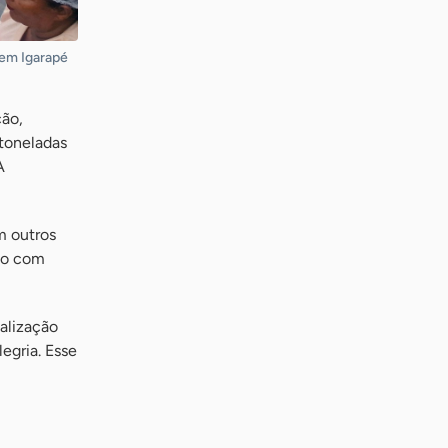
 em Igarapé
ção,
toneladas
A
m outros
ção com
ialização
egria. Esse