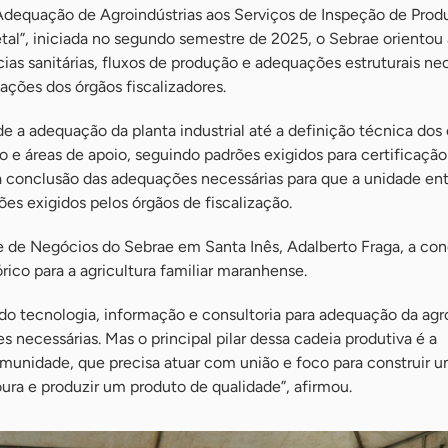
“Adequação de Agroindústrias aos Serviços de Inspeção de Prod
al”, iniciada no segundo semestre de 2025, o Sebrae orientou 
ias sanitárias, fluxos de produção e adequações estruturais ne
ações dos órgãos fiscalizadores.
 a adequação da planta industrial até a definição técnica dos
 áreas de apoio, seguindo padrões exigidos para certificação s
a conclusão das adequações necessárias para que a unidade en
es exigidos pelos órgãos de fiscalização.
e de Negócios do Sebrae em Santa Inês, Adalberto Fraga, a con
rico para a agricultura familiar maranhense.
do tecnologia, informação e consultoria para adequação da agr
s necessárias. Mas o principal pilar dessa cadeia produtiva é a
omunidade, que precisa atuar com união e foco para construir u
ura e produzir um produto de qualidade”, afirmou.