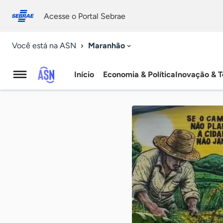
Fale
Acessibilidade
conosco
0
Acesse o Portal Sebrae
9
Maranhão
Você está na ASN
Início
Economia & Política
Inovação & T
Agência
Sebrae
de
Notícias