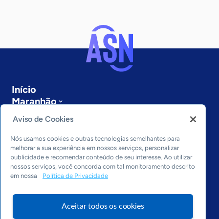
Início
Maranhão
Sobre a ASN
Aviso de Cookies
Últimas notícias
Entre em contato
Nós usamos cookies e outras tecnologias semelhantes para
Editorias
melhorar a sua experiência em nossos serviços, personalizar
publicidade e recomendar conteúdo de seu interesse. Ao utilizar
Economia & Política
nossos serviços, você concorda com tal monitoramento descrito
em nossa
Política de Privacidade
Inovação & Tecnologia
Cultura empreendedora
Dados
Aceitar todos os cookies
Arquivo