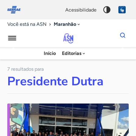
Fale
Acessibilidade
conosco
0
acessibilidade
9
Maranhão
Você está na ASN
Dados
para
busca
Agência
Início
Editorias
Palavra
Sebrae
chave
de
7 resultados para
Presidente Dutra
Notícias