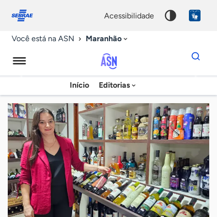
Fale
Acessibilidade
conosco
0
acessibilidade
9
Maranhão
Você está na ASN
Dados
para
busca
Agência
Início
Editorias
Palavra
Sebrae
chave
de
Notícias