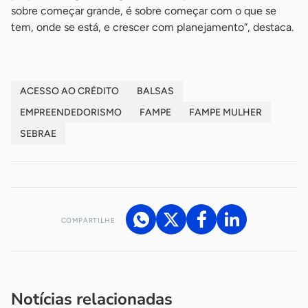
sobre começar grande, é sobre começar com o que se
tem, onde se está, e crescer com planejamento”, destaca.
ACESSO AO CRÉDITO
BALSAS
EMPREENDEDORISMO
FAMPE
FAMPE MULHER
SEBRAE
COMPARTILHE
Acesse nossos canais de atendimento
Ficou com alguma dúvida?
.
Se
você é um profissional da imprensa, entre em contato pelo
imprensa@sebrae.com.br
fale com a ASN em cada UF
ou
Notícias relacionadas