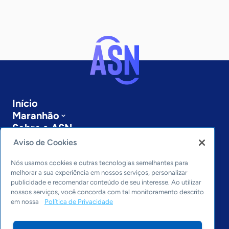
Início
Maranhão
Sobre a ASN
Últimas notícias
Aviso de Cookies
Entre em contato
Editorias
Nós usamos cookies e outras tecnologias semelhantes para
melhorar a sua experiência em nossos serviços, personalizar
publicidade e recomendar conteúdo de seu interesse. Ao utilizar
Economia & Política
nossos serviços, você concorda com tal monitoramento descrito
Inovação & Tecnologia
em nossa
Política de Privacidade
Cultura empreendedora
Dados