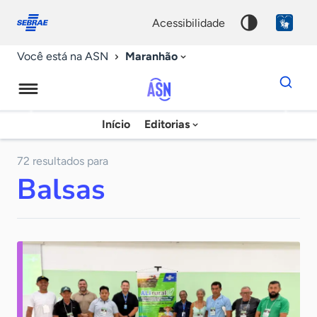
Fale
Acessibilidade
conosco
0
acessibilidade
9
Maranhão
Você está na ASN
Dados
para
busca
Agência
Início
Editorias
Palavra
Sebrae
chave
de
72 resultados para
Balsas
Notícias