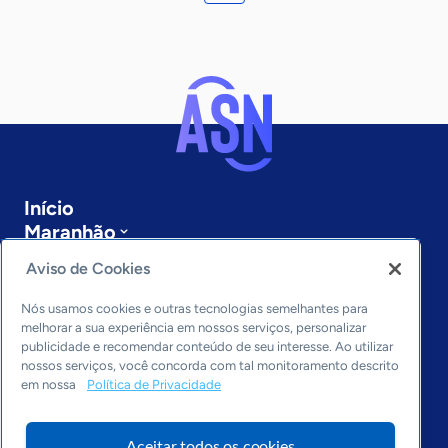
Início
Maranhão
Sobre a ASN
Aviso de Cookies
Últimas notícias
Entre em contato
Nós usamos cookies e outras tecnologias semelhantes para
Editorias
melhorar a sua experiência em nossos serviços, personalizar
publicidade e recomendar conteúdo de seu interesse. Ao utilizar
Economia & Política
nossos serviços, você concorda com tal monitoramento descrito
em nossa
Política de Privacidade
Inovação & Tecnologia
Cultura empreendedora
Dados
Aceitar todos os cookies