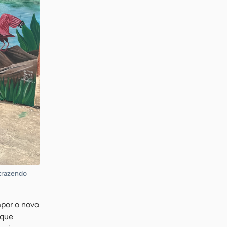
 trazendo
mpor o novo
 que