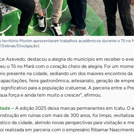
 território Munim apresentaram trabalhos acadêmicos durante o Tô no 
 (Sebrae/Divulgação).
ace Azevedo, destacou a alegria do município em receber o eve
beu o Tô no Mará com o coração cheio de alegria. Foi um mom
tório presente na cidade, sediando um dos maiores encontros da
capacitações, feira gastronômica, artesanato, geração de empr
nificativo para a população icatuense. A parceria entre a Pre
sua força e ainda tem muito a crescer”, afirmou.
idade –
A edição 2025 deixa marcas permanentes em Icatu. O a
strução em ruínas com mais de 300 anos, foi limpo, revitaliza
ístico da cidade, abrindo novas perspectivas para visitação e m
o foi realizada em parceria com o empresário Ribamar Nasciment