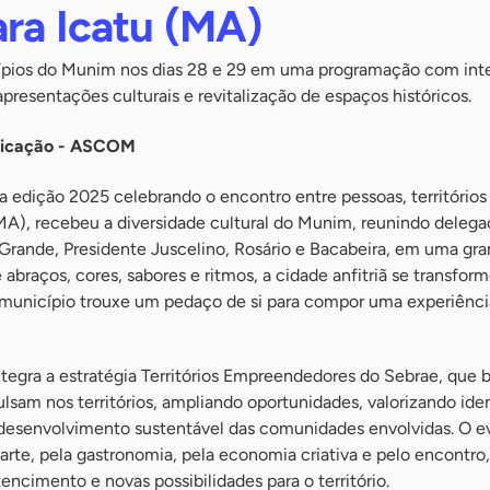
ara Icatu (MA)
pios do Munim nos dias 28 e 29 em uma programação com int
, apresentações culturais e revitalização de espaços históricos.
nicação - ASCOM
 edição 2025 celebrando o encontro entre pessoas, territórios e
(MA), recebeu a diversidade cultural do Munim, reunindo deleg
 Grande, Presidente Juscelino, Rosário e Bacabeira, em uma gr
e abraços, cores, sabores e ritmos, a cidade anfitriã se transf
a município trouxe um pedaço de si para compor uma experiência
 integra a estratégia Territórios Empreendedores do Sebrae, que 
ulsam nos territórios, ampliando oportunidades, valorizando ide
 desenvolvimento sustentável das comunidades envolvidas. O e
 arte, pela gastronomia, pela economia criativa e pelo encontro,
encimento e novas possibilidades para o território.