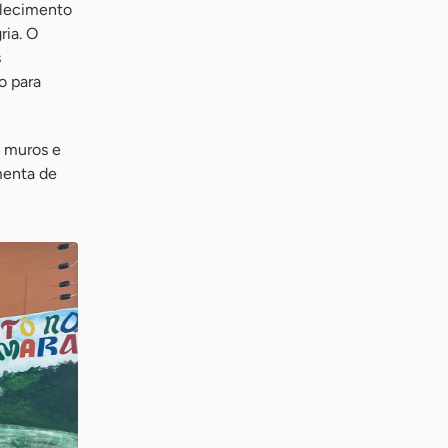
alecimento
ria. O
s
o para
a muros e
amenta de