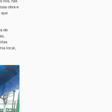
 rios, nas
essa obra e
, que
ra de
as,
eitas
ia local,