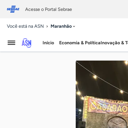
Fale
Acessibilidade
conosco
0
Acesse o Portal Sebrae
9
Maranhão
Você está na ASN
Início
Economia & Política
Inovação & T
Agência
Sebrae
de
Notícias