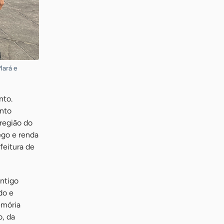
Mará e
nto.
ento
 região do
ego e renda
feitura de
ntigo
do e
emória
o, da