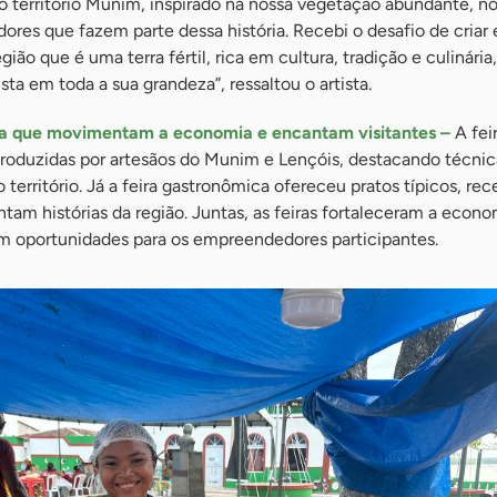
o território Munim, inspirado na nossa vegetação abundante, nos
ores que fazem parte dessa história. Recebi o desafio de criar 
gião que é uma terra fértil, rica em cultura, tradição e culinária
sta em toda a sua grandeza”, ressaltou o artista.
ia que movimentam a economia e encantam visitantes –
A fei
produzidas por artesãos do Munim e Lençóis, destacando técnic
 território. Já a feira gastronômica ofereceu pratos típicos, rec
tam histórias da região. Juntas, as feiras fortaleceram a econom
m oportunidades para os empreendedores participantes.