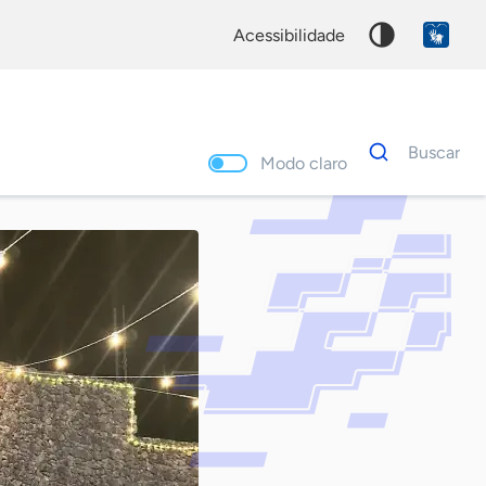
acessibilidade
Dados
Buscar
para
Modo claro
busca
Palavra
chave