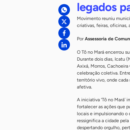
legados p
Movimento reuniu municí
criativas, feiras, oficinas
Por
Assessoria de Comu
O Tô no Mará encerrou sua
Durante dois dias, Icatu 
Axixá, Morros, Cachoeira
celebração coletiva. Entr
território vivo, onde cad
afetiva.
A iniciativa ‘Tô no Mará’
fortalecer as ações que p
locais e impulsionando o
ressignifica a cidade pela
despertando orgulho, pert