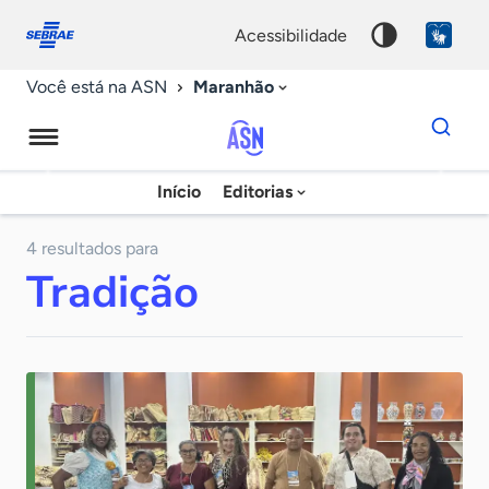
Fale
Acessibilidade
conosco
0
acessibilidade
9
Maranhão
Você está na ASN
Dados
para
busca
Agência
Início
Editorias
Palavra
Sebrae
chave
de
4 resultados para
Tradição
Notícias