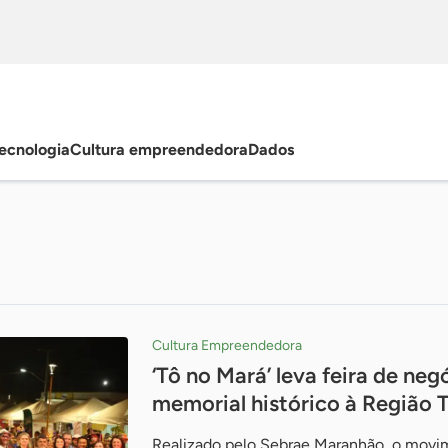
ecnologia
Cultura empreendedora
Dados
Cultura Empreendedora
‘Tô no Mará’ leva feira de neg
memorial histórico à Região 
Realizado pelo Sebrae Maranhão, o movim