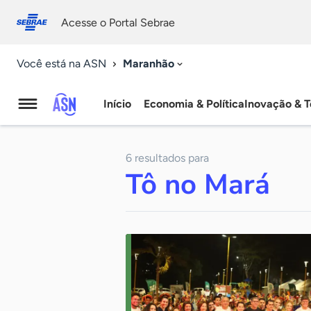
Fale
Acessibilidade
conosco
0
Acesse o Portal Sebrae
9
Maranhão
Você está na ASN
Início
Economia & Política
Inovação & T
Agência
Sebrae
6 resultados para
de
Tô no Mará
Notícias