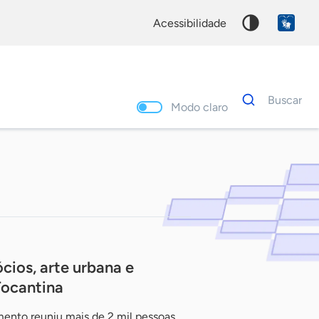
acessibilidade
Dados
Buscar
para
Modo claro
busca
Palavra
chave
ócios, arte urbana e
Tocantina
ento reuniu mais de 2 mil pessoas