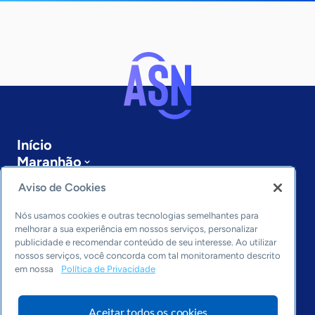
Início
Maranhão
Sobre a ASN
Aviso de Cookies
Últimas notícias
Entre em contato
Nós usamos cookies e outras tecnologias semelhantes para
Editorias
melhorar a sua experiência em nossos serviços, personalizar
publicidade e recomendar conteúdo de seu interesse. Ao utilizar
Economia & Política
nossos serviços, você concorda com tal monitoramento descrito
em nossa
Política de Privacidade
Inovação & Tecnologia
Cultura empreendedora
Dados
Aceitar todos os cookies