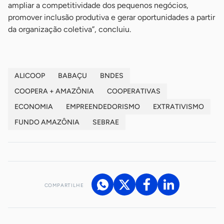
ampliar a competitividade dos pequenos negócios,
promover inclusão produtiva e gerar oportunidades a partir
da organização coletiva”, concluiu.
ALICOOP
BABAÇU
BNDES
COOPERA + AMAZÔNIA
COOPERATIVAS
ECONOMIA
EMPREENDEDORISMO
EXTRATIVISMO
FUNDO AMAZÔNIA
SEBRAE
COMPARTILHE
Acesse nossos canais de atendimento
Ficou com alguma dúvida?
.
Se
você é um profissional da imprensa, entre em contato pelo