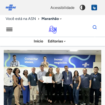
Fale
Acessibilidade
conosco
0
acessibilidade
9
Maranhão
Você está na ASN
Dados
para
busca
Agência
Início
Editorias
Palavra
Sebrae
chave
de
Notícias