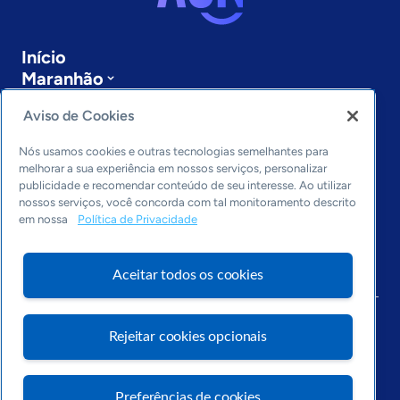
Início
Maranhão
Sobre a ASN
Aviso de Cookies
Últimas notícias
Entre em contato
Nós usamos cookies e outras tecnologias semelhantes para
Editorias
melhorar a sua experiência em nossos serviços, personalizar
publicidade e recomendar conteúdo de seu interesse. Ao utilizar
Economia & Política
nossos serviços, você concorda com tal monitoramento descrito
Inovação & Tecnologia
em nossa
Política de Privacidade
Cultura empreendedora
Dados
Aceitar todos os cookies
Arquivo
Rejeitar cookies opcionais
Preferências de cookies