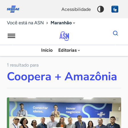
Fale
Acessibilidade
conosco
0
acessibilidade
9
Maranhão
Você está na ASN
Dados
para
busca
Agência
Início
Editorias
Palavra
Sebrae
chave
de
1 resultado para
Coopera + Amazônia
Notícias