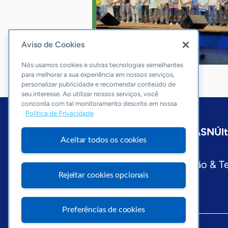
Aviso de Cookies
Nós usamos cookies e outras tecnologias semelhantes
para melhorar a sua experiência em nossos serviços,
personalizar publicidade e recomendar conteúdo de
seu interesse. Ao utilizar nossos serviços, você
concorda com tal monitoramento descrito em nossa
Política de Privacidade
Início
Maranhão
Sobre a ASN
Úl
Aceitar todos os cookies
Editorias
Economia & Política
Inovação & T
Rejeitar cookies opcionais
Preferências de cookies