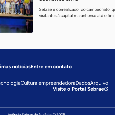
Sebrae é correalizador do campeonato, qu
visitantes à capital maranhense até o fim
timas notícias
Entre em contato
ecnologia
Cultura empreendedora
Dados
Arquivo
Visite o Portal Sebrae
Agência Sebrae de Notícias © 2026