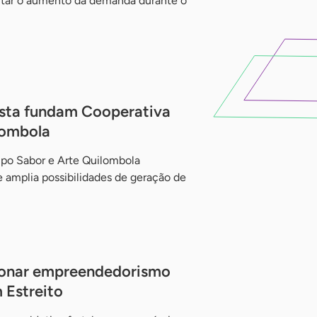
itar o aumento da demanda durante o
sta fundam Cooperativa
lombola
upo Sabor e Arte Quilombola
e amplia possibilidades de geração de
sionar empreendedorismo
 Estreito