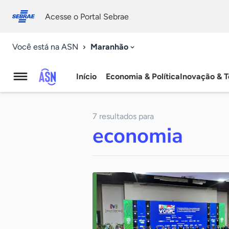
Fale
Acessibilidade
conosco
0
Acesse o Portal Sebrae
9
Maranhão
Você está na ASN
Início
Economia & Política
Inovação & T
Agência
Sebrae
7 resultados para
de
economia
Notícias