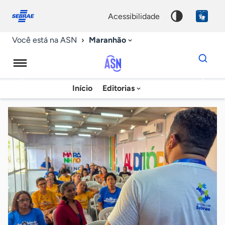
Fale
Acessibilidade
conosco
0
acessibilidade
9
Maranhão
Você está na ASN
Dados
para
busca
Agência
Início
Editorias
Palavra
Sebrae
chave
de
Notícias