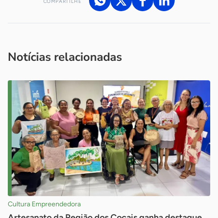
COMPARTILHE
Acesse nossos canais de atendimento
Ficou com alguma dúvida?
.
Se
você é um profissional da imprensa, entre em contato pelo
imprensa@sebrae.com.br
fale com a ASN em cada UF
ou
Notícias relacionadas
Cultura Empreendedora
Artesanato da Região dos Cocais ganha destaque