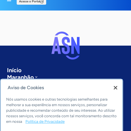
Acesse o Portal
Início
Maranhão
Sobre a ASN
Aviso de Cookies
Últimas notícias
Entre em contato
Nós usamos cookies e outras tecnologias semelhantes para
Editorias
melhorar a sua experiência em nossos serviços, personalizar
publicidade e recomendar conteúdo de seu interesse. Ao utilizar
Economia & Política
nossos serviços, você concorda com tal monitoramento descrito
em nossa
Política de Privacidade
Inovação & Tecnologia
Cultura empreendedora