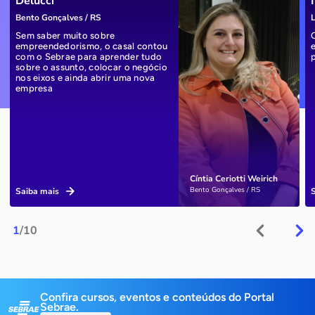
Delucci
Bento Gonçalves / RS
L
Sem saber muito sobre
empreendedorismo, o casal contou
com o Sebrae para aprender tudo
sobre o assunto, colocar o negócio
nos eixos e ainda abrir uma nova
empresa
Cíntia Ceriotti Weirich
Bento Gonçalves / RS
Saiba mais
1
/10
Confira cursos, eventos e conteúdos do Portal
Sebrae.