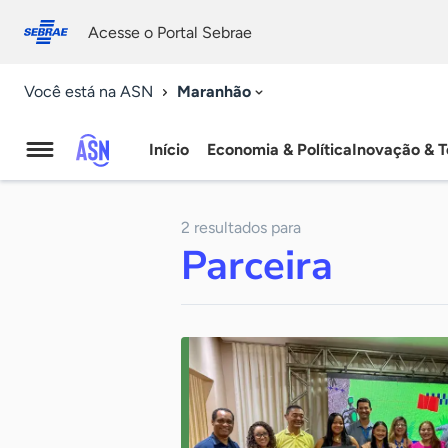
Fale
Acessibilidade
conosco
0
Acesse o Portal Sebrae
9
Maranhão
Você está na ASN
Início
Economia & Política
Inovação & T
Agência
Sebrae
2 resultados para
de
Parceira
Notícias