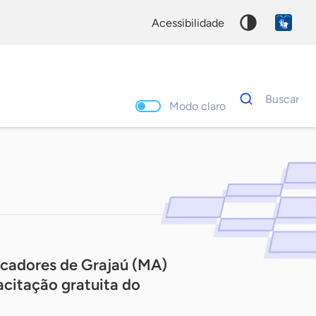
acessibilidade
Dados
Buscar
para
Modo claro
busca
Palavra
chave
icadores de Grajaú (MA)
acitação gratuita do