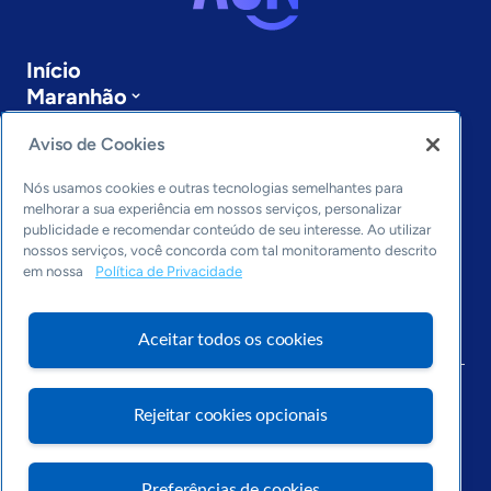
Início
Maranhão
Sobre a ASN
Aviso de Cookies
Últimas notícias
Entre em contato
Nós usamos cookies e outras tecnologias semelhantes para
Editorias
melhorar a sua experiência em nossos serviços, personalizar
publicidade e recomendar conteúdo de seu interesse. Ao utilizar
Economia & Política
nossos serviços, você concorda com tal monitoramento descrito
Inovação & Tecnologia
em nossa
Política de Privacidade
Cultura empreendedora
Dados
Aceitar todos os cookies
Arquivo
Rejeitar cookies opcionais
Preferências de cookies