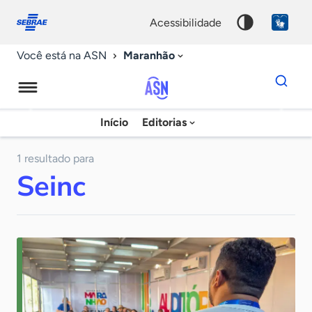
Fale
Acessibilidade
conosco
0
acessibilidade
9
Maranhão
Você está na ASN
Dados
para
busca
Agência
Início
Editorias
Palavra
Sebrae
chave
de
1 resultado para
Seinc
Notícias