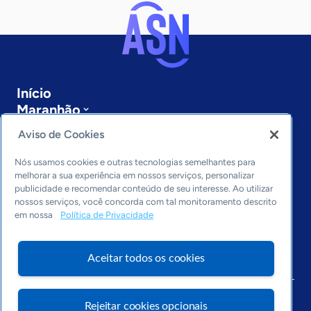
Início
Maranhão
Sobre a ASN
Aviso de Cookies
Últimas notícias
Entre em contato
Nós usamos cookies e outras tecnologias semelhantes para
Editorias
melhorar a sua experiência em nossos serviços, personalizar
publicidade e recomendar conteúdo de seu interesse. Ao utilizar
Economia & Política
nossos serviços, você concorda com tal monitoramento descrito
em nossa
Política de Privacidade
Inovação & Tecnologia
Cultura empreendedora
Dados
Aceitar todos os cookies
Arquivo
Rejeitar cookies opcionais