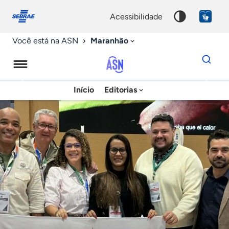
Fale
Acessibilidade
conosco
0
acessibilidade
9
Maranhão
Você está na ASN
Dados
para
busca
Agência
Início
Editorias
Palavra
Sebrae
chave
de
Notícias