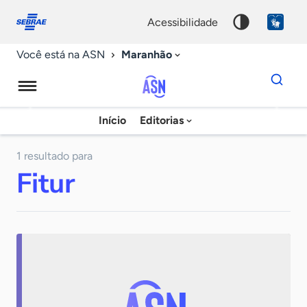
Fale
Acessibilidade
conosco
0
acessibilidade
9
Maranhão
Você está na ASN
Dados
para
busca
Agência
Início
Editorias
Palavra
Sebrae
chave
de
1 resultado para
Fitur
Notícias