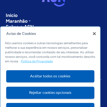
Início
Maranhão
Sobre a ASN
Últimas notícias
Aviso de Cookies
Entre em contato
Editorias
Nós usamos cookies e outras tecnologias semelhantes para
melhorar a sua experiência em nossos serviços, personalizar
publicidade e recomendar conteúdo de seu interesse. Ao utilizar
Economia & Política
nossos serviços, você concorda com tal monitoramento descrito
Inovação & Tecnologia
em nossa
Política de Privacidade
Cultura empreendedora
Dados
Arquivo
Aceitar todos os cookies
Rejeitar cookies opcionais