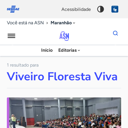
Fale
Acessibilidade
conosco
0
acessibilidade
9
Maranhão
Você está na ASN
Dados
para
busca
Agência
Início
Editorias
Palavra
Sebrae
chave
de
1 resultado para
Viveiro Floresta Viva
Notícias