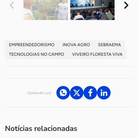
EMPREENDEDORISMO
INOVA AGRO
SEBRAEMA
TECNOLOGIAS NO CAMPO
VIVEIRO FLORESTA VIVA
COMPARTILHE
Acesse nossos canais de atendimento
Ficou com alguma dúvida?
.
Se
você é um profissional da imprensa, entre em contato pelo
imprensa@sebrae.com.br
fale com a ASN em cada UF
ou
Notícias relacionadas