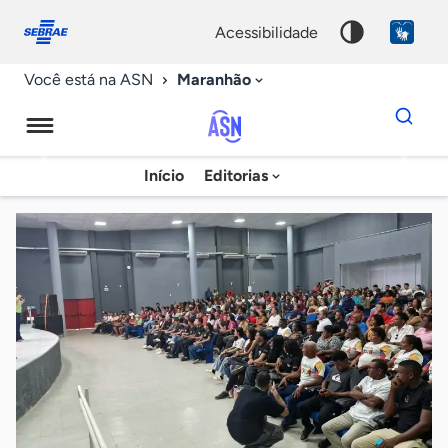
Fale
Acessibilidade
conosco
0
acessibilidade
9
Maranhão
Você está na ASN
Dados
para
busca
Agência
Início
Editorias
Palavra
Sebrae
chave
de
Notícias