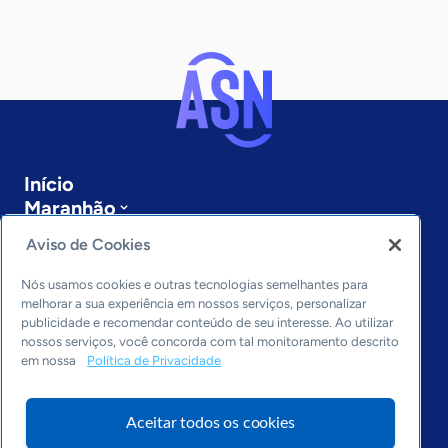
Início
Maranhão
Sobre a ASN
Aviso de Cookies
Últimas notícias
Entre em contato
Nós usamos cookies e outras tecnologias semelhantes para
Editorias
melhorar a sua experiência em nossos serviços, personalizar
publicidade e recomendar conteúdo de seu interesse. Ao utilizar
Economia & Política
nossos serviços, você concorda com tal monitoramento descrito
em nossa
Política de Privacidade
Inovação & Tecnologia
Cultura empreendedora
Dados
Aceitar todos os cookies
Arquivo