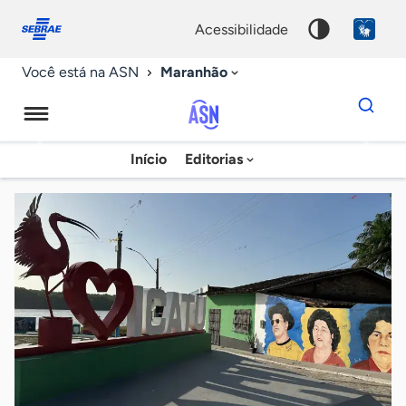
Fale
Acessibilidade
conosco
0
acessibilidade
9
Maranhão
Você está na ASN
Dados
para
busca
Agência
Início
Editorias
Palavra
Sebrae
chave
de
Notícias