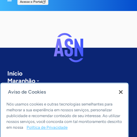
Acesse o Portal
Início
Maranhão
Sobre a ASN
Aviso de Cookies
Últimas notícias
Entre em contato
Nós usamos cookies e outras tecnologias semelhantes para
Editorias
melhorar a sua experiência em nossos serviços, personalizar
publicidade e recomendar conteúdo de seu interesse. Ao utilizar
Economia & Política
nossos serviços, você concorda com tal monitoramento descrito
em nossa
Política de Privacidade
Inovação & Tecnologia