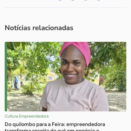
Acesse nossos canais de atendimento
Ficou com alguma dúvida?
.
Se
você é um profissional da imprensa, entre em contato pelo
imprensa@sebrae.com.br
fale com a ASN em cada UF
ou
Notícias relacionadas
Cultura Empreendedora
Do quilombo para a Feira: empreendedora
transforma receita da avó em negócio e