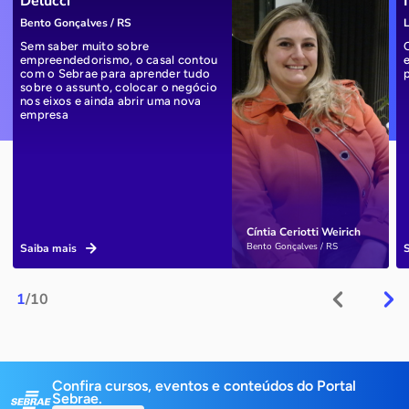
Delucci
Bento Gonçalves / RS
L
Sem saber muito sobre
empreendedorismo, o casal contou
com o Sebrae para aprender tudo
sobre o assunto, colocar o negócio
nos eixos e ainda abrir uma nova
empresa
Cíntia Ceriotti Weirich
Bento Gonçalves / RS
Saiba mais
1
/10
Confira cursos, eventos e conteúdos do Portal
Sebrae.