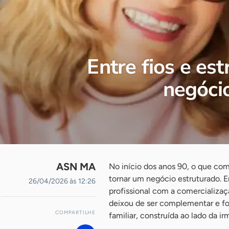
Entre fios e es
negóci
ASN MA
No início dos anos 90, o que com
tornar um negócio estruturado. E
26/04/2026 às 12:26
profissional com a comercializaç
deixou de ser complementar e f
COMPARTILHE
familiar, construída ao lado da irm