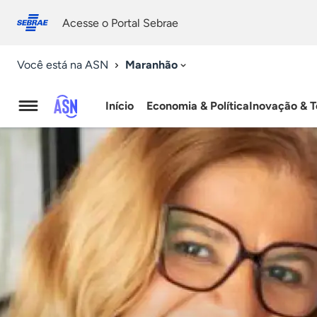
Fale
Acessibilidade
conosco
0
Acesse o Portal Sebrae
9
Maranhão
Você está na ASN
Início
Economia & Política
Inovação & T
Agência
Sebrae
de
Notícias