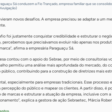
Paraguaçu Sá conduzem a Fio Trançado, empresa familiar que se consoli
Divulgação)
vieram novos desafios. A empresa precisou se adaptar a um m
nte.
fio foi justamente conquistar credibilidade e estruturar o negó
po, percebemos que precisávamos evoluir não apenas nos prod
marca”, afirma a empresária Paraguaçu Sá.
esa contou com o apoio do Sebrae, por meio de consultorias vo
alho permitiu uma análise mais aprofundada do mercado, do c
público, contribuindo para a construção de diretrizes mais estr
tal, especialmente para empresas tradicionais. Esse processo 
rcepção do público e mapear os clientes. A partir disso, é poss
lio de marcas e estruturar a atuação da empresa, inclusive com 
ionamento”, explica a gestora de ação Sebraetec, Márcia Rober
entro