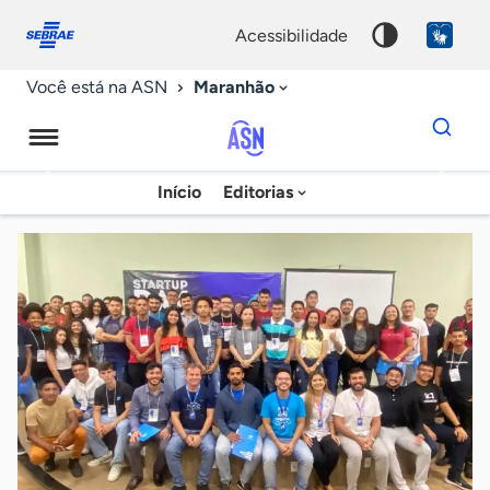
Fale
Acessibilidade
conosco
0
acessibilidade
9
Maranhão
Você está na ASN
Dados
para
busca
Agência
Início
Editorias
Palavra
Sebrae
chave
de
Notícias