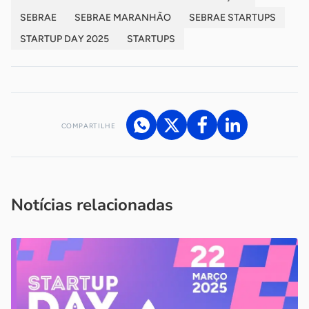
SEBRAE
SEBRAE MARANHÃO
SEBRAE STARTUPS
STARTUP DAY 2025
STARTUPS
COMPARTILHE
Acesse nossos canais de atendimento
Ficou com alguma dúvida?
.
Se
você é um profissional da imprensa, entre em contato pelo
imprensa@sebrae.com.br
fale com a ASN em cada UF
ou
Notícias relacionadas