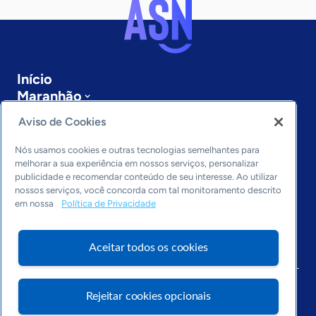
Início
Maranhão
Sobre a ASN
Aviso de Cookies
Últimas notícias
Entre em contato
Nós usamos cookies e outras tecnologias semelhantes para
Editorias
melhorar a sua experiência em nossos serviços, personalizar
publicidade e recomendar conteúdo de seu interesse. Ao utilizar
Economia & Política
nossos serviços, você concorda com tal monitoramento descrito
em nossa
Política de Privacidade
Inovação & Tecnologia
Cultura empreendedora
Dados
Aceitar todos os cookies
Arquivo
Rejeitar cookies opcionais