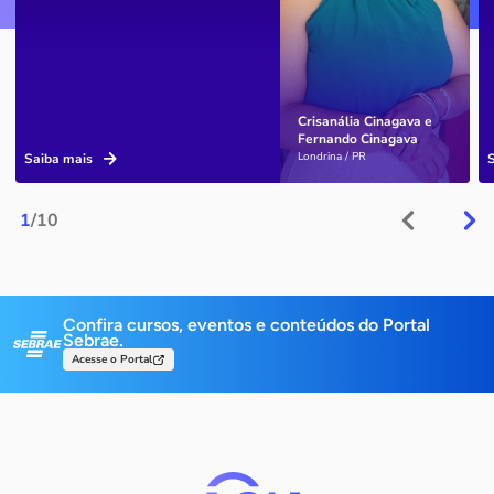
Crisanália Cinagava e
Fernando Cinagava
Londrina / PR
Saiba mais
1
/10
Confira cursos, eventos e conteúdos do Portal
Sebrae.
Acesse o Portal