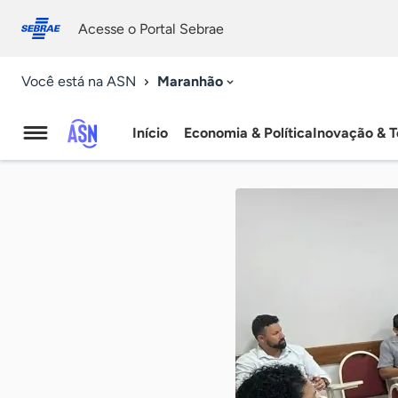
Fale
Acessibilidade
conosco
0
Acesse o Portal Sebrae
9
Maranhão
Você está na ASN
Início
Economia & Política
Inovação & T
Agência
Sebrae
de
Notícias