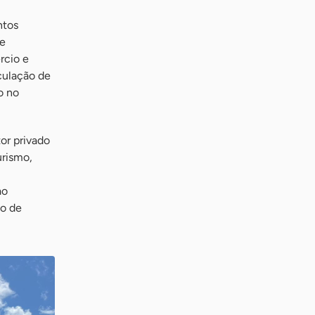
ntos
 e
rcio e
rculação de
o no
or privado
urismo,
ao
mo de