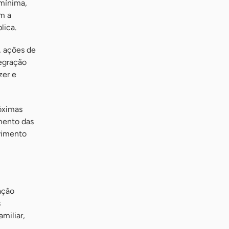
 mínima,
om a
lica.
, ações de
tegração
zer e
óximas
mento das
lvimento
ação
s
miliar,