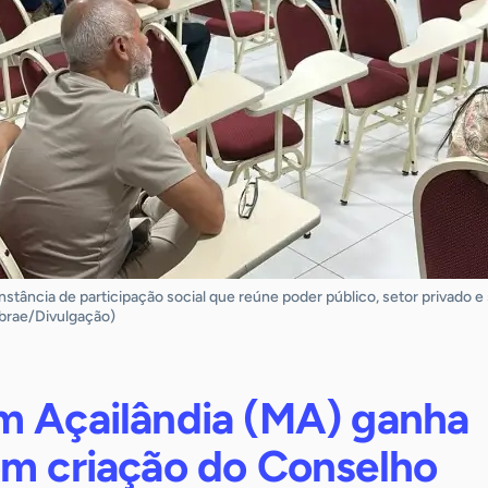
ância de participação social que reúne poder público, setor privado e 
brae/Divulgação)
m Açailândia (MA) ganha
om criação do Conselho