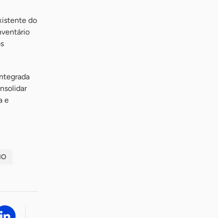
xistente do
nventário
os
integrada
nsolidar
a e
MO