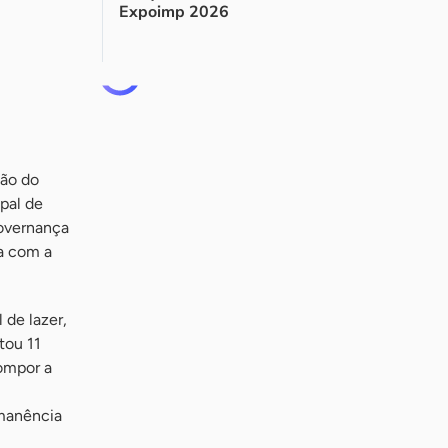
Expoimp 2026
ção do
pal de
governança
a com a
 de lazer,
tou 11
compor a
rmanência