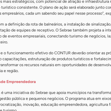
os mais estratégicos, com potencial de atração e infraestrutura
 turístico consistente. O plano de ação será elaborado junto c
s empresários, cada um sabendo seu papel nesse processo”, exp
m a definição da rota de balneários, a instalação de sinalização
itação de equipes de receptivo. O Sebrae também projeta a in
io de eventos empresariais, conectando turismo de negócios, la
eiro.
os e o funcionamento efetivo do CONTUR deverão orientar as pr
 capacitações, estruturação de produtos turísticos e fortaleci
 transformar os recursos naturais em oportunidades de desenvo
a e região.
dade Empreendedora
 uma iniciativa do Sebrae que apoia municípios na transform
gestão pública e pequenos negócios. O programa atua em eixo
ocratização, inovação, educação empreendedora, agricultura fa
e turismo.