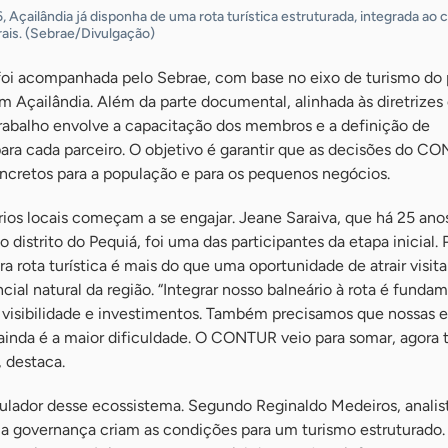
, Açailândia já disponha de uma rota turística estruturada, integrada ao 
rais. (Sebrae/Divulgação)
foi acompanhada pelo Sebrae, com base no eixo de turismo do
Açailândia. Além da parte documental, alinhada às diretrizes
trabalho envolve a capacitação dos membros e a definição de
para cada parceiro. O objetivo é garantir que as decisões do C
cretos para a população e para os pequenos negócios.
ios locais começam a se engajar. Jeane Saraiva, que há 25 ano
 distrito do Pequiá, foi uma das participantes da etapa inicial. P
ura rota turística é mais do que uma oportunidade de atrair visit
al natural da região. “Integrar nosso balneário à rota é funda
visibilidade e investimentos. Também precisamos que nossas e
ainda é a maior dificuldade. O CONTUR veio para somar, agora
 destaca.
ulador desse ecossistema. Segundo Reginaldo Medeiros, analis
 e a governança criam as condições para um turismo estruturado