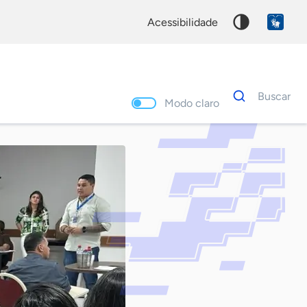
acessibilidade
Dados
Buscar
para
Modo claro
busca
Palavra
chave