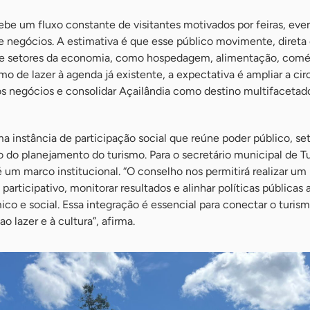
be um fluxo constante de visitantes motivados por feiras, eve
e negócios. A estimativa é que esse público movimente, direta
de setores da economia, como hospedagem, alimentação, comé
mo de lazer à agenda já existente, a expectativa é ampliar a ci
os negócios e consolidar Açailândia como destino multifacetad
instância de participação social que reúne poder público, set
o do planejamento do turismo. Para o secretário municipal de T
um marco institucional. “O conselho nos permitirá realizar um
articipativo, monitorar resultados e alinhar políticas públicas 
o e social. Essa integração é essencial para conectar o turis
o lazer e à cultura”, afirma.