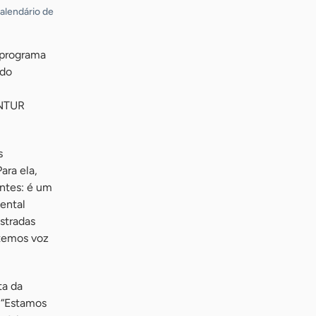
calendário de
 programa
 do
ONTUR
s
ara ela,
antes: é um
mental
stradas
 temos voz
ta da
. “Estamos