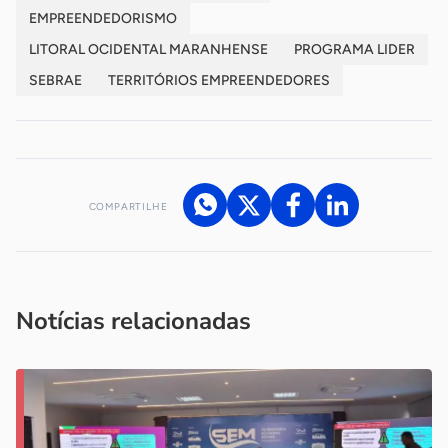
EMPREENDEDORISMO
LITORAL OCIDENTAL MARANHENSE
PROGRAMA LIDER
SEBRAE
TERRITÓRIOS EMPREENDEDORES
COMPARTILHE
Acesse nossos canais de atendimento
Ficou com alguma dúvida?
.
Se
você é um profissional da imprensa, entre em contato pelo
imprensa@sebrae.com.br
fale com a ASN em cada UF
ou
Notícias relacionadas