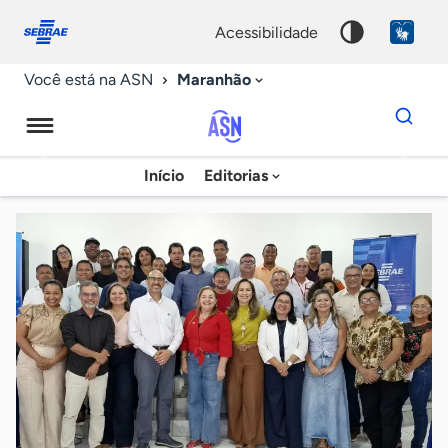
Fale
Acessibilidade
conosco
0
acessibilidade
9
Maranhão
Você está na ASN
Dados
para
busca
Agência
Início
Editorias
Palavra
Sebrae
chave
de
Notícias