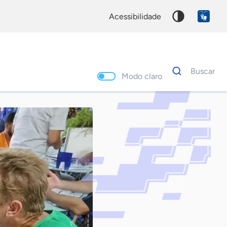
acessibilidade
Dados
Buscar
para
Modo claro
busca
Palavra
chave