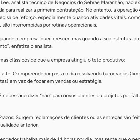
ee, analista técnico de Negócios do Sebrae Maranhão, não e
da para realizar a primeira contratação. No entanto, a operaçã
precisa de reforço, especialmente quando atividades vitais, com
 são interrompidas por rotinas operacionais.
ando a empresa ‘quer’ crescer, mas quando a sua estrutura atu
o”, enfatiza o analista.
as clássicos de que a empresa atingiu o teto produtivo:
alto: O empreendedor passa o dia resolvendo burocracias (lim
tas) em vez de focar em vendas ou estratégia.
necessário dizer “não” para novos clientes ou projetos por falt
razos: Surgem reclamações de clientes ou as entregas são feit
ualidade anterior.
dedor trabalha mais de 14 horas por dia, mas sente que o neg