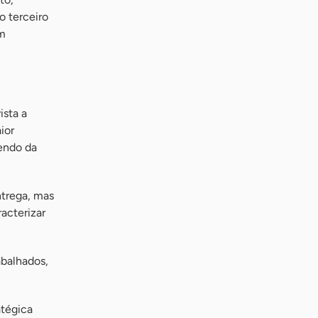
o terceiro
em
ista a
ior
dendo da
ntrega, mas
acterizar
abalhados,
atégica