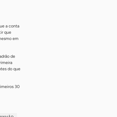
que a conta
tir que
, mesmo em
adrão de
rimeira
ntes do que
rimeiros 30