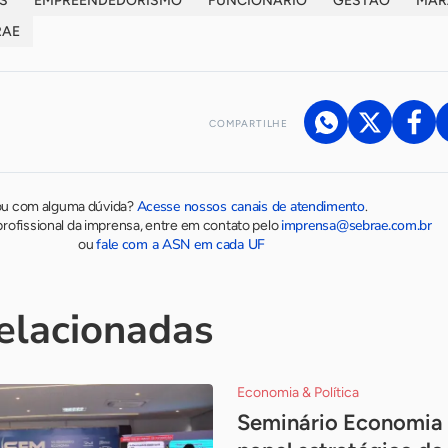
S
EMPREENDEDORISMO
FUNCIONÁRIO
GESTÃO
MAR
RAE
COMPARTILHE
Acesse nossos canais de atendimento
ou com alguma dúvida?
.
imprensa@sebrae.com.br
rofissional da imprensa, entre em contato pelo
fale com a ASN em cada UF
ou
relacionadas
Economia & Política
Seminário Economia 