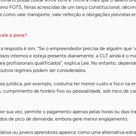
mo FGTS, férias acrescidas de um terço constitucional, décim
os como vale-transporte, vale-refeição e obrigações previstas 
vale a pena?
, a resposta é sim. “Se o empreendedor precisa de alguém que ‘v
ssos internos e esteja presente diariamente, a CLT ainda é o ma
ara profissionais qualificados”, explica Lee. No entanto, depen
outros regimes podem ser considerados.
a jurídica, por exemplo, costuma ter menor custo e foco na e
 cumprimento de horário fixo ou pessoalidade, sob risco de car
por sua vez, permite o pagamento apenas pelas horas ou dias tr
íodos de pico de demanda, embora gere menor engajamento.
iários ou jovens aprendizes aparece como uma alternativa estr