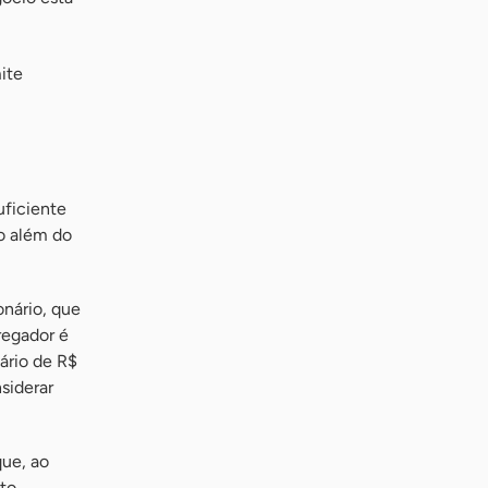
ite
uficiente
to além do
nário, que
regador é
ário de R$
siderar
que, ao
to,