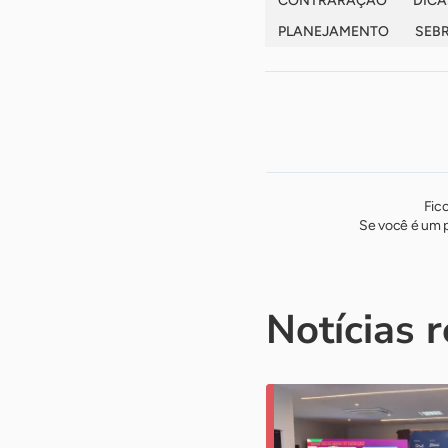
CONTRARAÇÃO
DICA
PLANEJAMENTO
SEB
Fic
Se você é um p
Notícias 