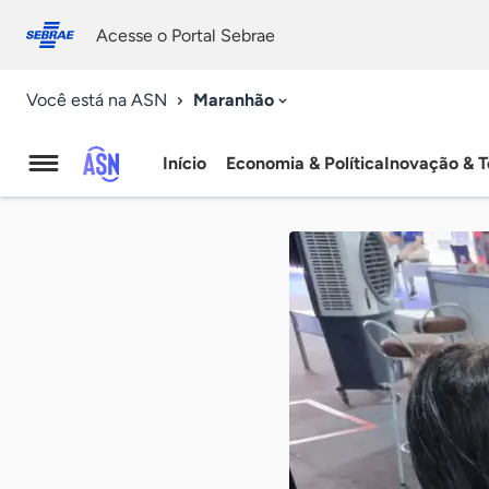
Fale
Acessibilidade
conosco
0
Acesse o Portal Sebrae
9
Maranhão
Você está na ASN
Início
Economia & Política
Inovação & T
Agência
Sebrae
de
Notícias