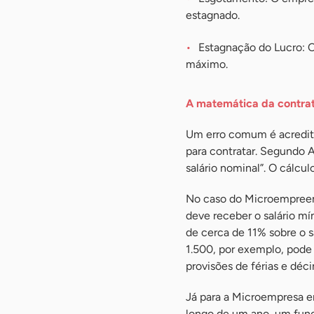
estagnado.
Estagnação do Lucro: O
máximo.
A matemática da contrat
Um erro comum é acreditar
para contratar. Segundo A
salário nominal”. O cálcu
No caso do Microempreend
deve receber o salário mí
de cerca de 11% sobre o s
1.500, por exemplo, pode
provisões de férias e déci
Já para a Microempresa e
longo de um ano, um funci