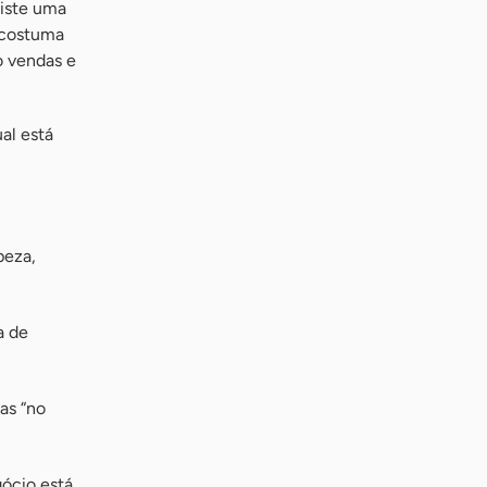
xiste uma
o costuma
o vendas e
al está
peza,
a de
as “no
ócio está