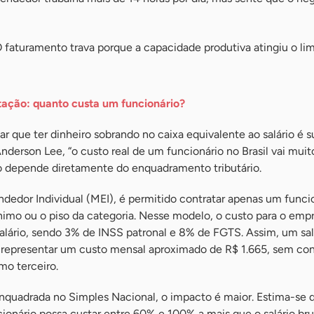
 faturamento trava porque a capacidade produtiva atingiu o lim
ação: quanto custa um funcionário?
 que ter dinheiro sobrando no caixa equivalente ao salário é s
nderson Lee, “o custo real de um funcionário no Brasil vai mui
lo depende diretamente do enquadramento tributário.
edor Individual (MEI), é permitido contratar apenas um funcio
nimo ou o piso da categoria. Nesse modelo, o custo para o emp
alário, sendo 3% de INSS patronal e 8% de FGTS. Assim, um sal
 representar um custo mensal aproximado de R$ 1.665, sem con
mo terceiro.
nquadrada no Simples Nacional, o impacto é maior. Estima-se 
onário possa custar entre 60% e 100% a mais que o salário bru