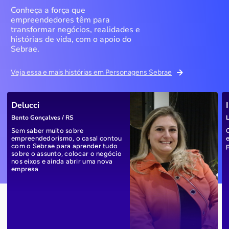
Conheça a força que
empreendedores têm para
transformar negócios, realidades e
histórias de vida, com o apoio do
Sebrae.
Veja essa e mais histórias em Personagens Sebrae
Delucci
Bento Gonçalves / RS
L
Sem saber muito sobre
empreendedorismo, o casal contou
com o Sebrae para aprender tudo
sobre o assunto, colocar o negócio
nos eixos e ainda abrir uma nova
empresa