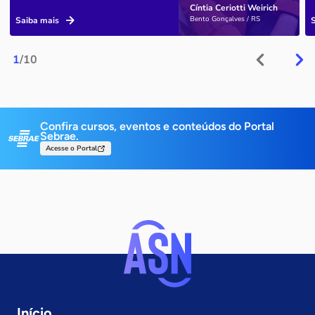
Cíntia Ceriotti Weirich
Bento Gonçalves / RS
Saiba mais
1
/10
Confira cursos, eventos e conteúdos do Portal
Sebrae.
Acesse o Portal
Início