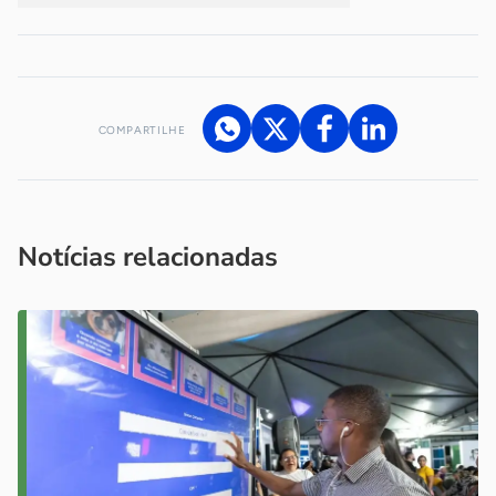
COMPARTILHE
Acesse nossos canais de atendimento
Ficou com alguma dúvida?
.
Se
você é um profissional da imprensa, entre em contato pelo
imprensa@sebrae.com.br
fale com a ASN em cada UF
ou
Notícias relacionadas