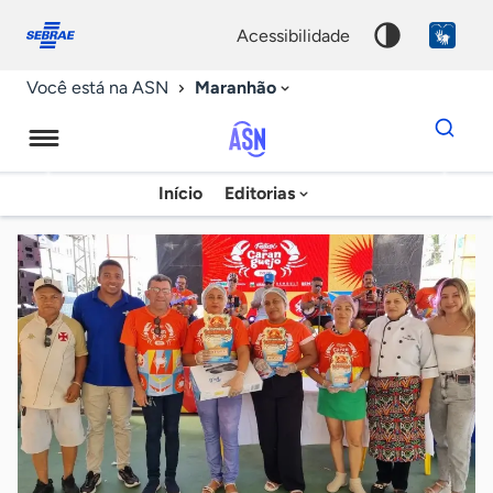
Fale
Acessibilidade
conosco
0
acessibilidade
9
Maranhão
Você está na ASN
Dados
para
busca
Agência
Início
Editorias
Palavra
Sebrae
chave
de
Notícias