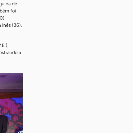
eguida de
mbém foi
0),
 Inês (36),
EI),
ostrando a