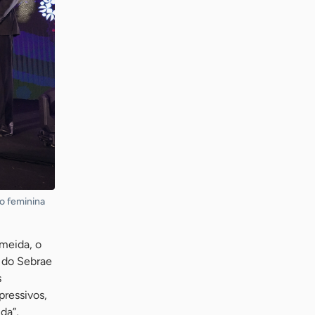
o feminina
meida, o
s do Sebrae
s
pressivos,
da”,