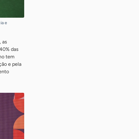
ia e
 as
 40% das
smo tem
ção e pela
ento