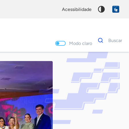
acessibilidade
Dados
Buscar
para
Modo claro
busca
Palavra
chave