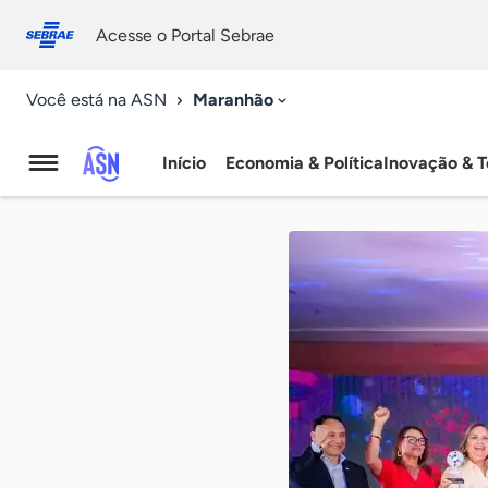
Fale
Acessibilidade
conosco
0
Acesse o Portal Sebrae
9
Maranhão
Você está na ASN
Início
Economia & Política
Inovação & T
Agência
Sebrae
de
Notícias