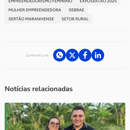
EMPREENDEDORISMO FEMININO
EXPOSERTÃO 2025
MULHER EMPREENDEDORA
SEBRAE
SERTÃO MARANHENSE
SETOR RURAL
COMPARTILHE
Acesse nossos canais de atendimento
Ficou com alguma dúvida?
.
Se
você é um profissional da imprensa, entre em contato pelo
imprensa@sebrae.com.br
fale com a ASN em cada UF
ou
Notícias relacionadas