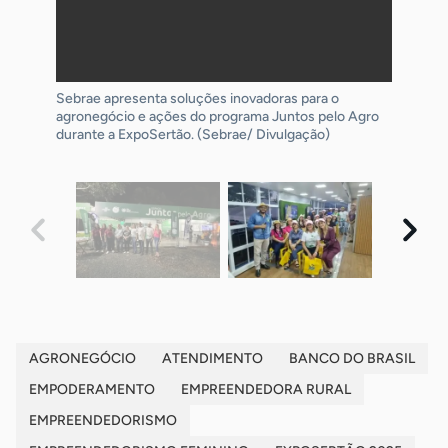
Sebrae apresenta soluções inovadoras para o
Sebrae realiza palestra em parceria com o Banco do
Ações de atendimento no estande do Sebrae
04 exposertao
agronegócio e ações do programa Juntos pelo Agro
Brasil para mulheres empreendedoras. (Sebrae/
ampliam acesso ao conhecimento para
durante a ExpoSertão. (Sebrae/ Divulgação)
Divulgação)
empreendedores rurais.
AGRONEGÓCIO
ATENDIMENTO
BANCO DO BRASIL
EMPODERAMENTO
EMPREENDEDORA RURAL
EMPREENDEDORISMO