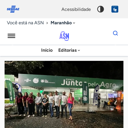
Fale
Acessibilidade
conosco
0
acessibilidade
9
Maranhão
Você está na ASN
Dados
para
busca
Agência
Início
Editorias
Palavra
Sebrae
chave
de
Notícias