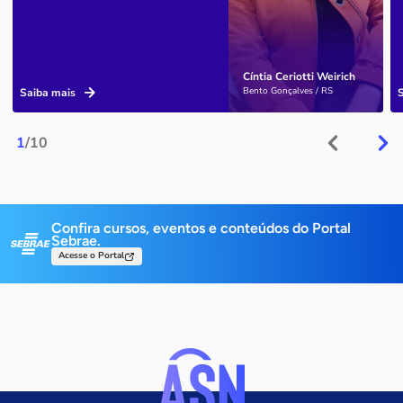
Cíntia Ceriotti Weirich
Bento Gonçalves / RS
Saiba mais
1
/10
Confira cursos, eventos e conteúdos do Portal
Sebrae.
Acesse o Portal