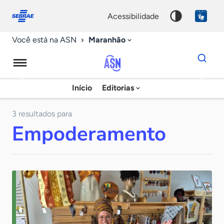
Fale
Acessibilidade
conosco
0
acessibilidade
9
Maranhão
Você está na ASN
Dados
para
busca
Agência
Início
Editorias
Palavra
Sebrae
chave
de
3 resultados para
Empoderamento
Notícias