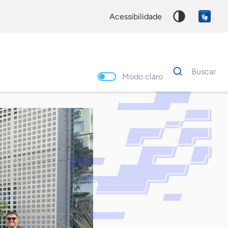
acessibilidade
Dados
Buscar
para
Modo claro
busca
Palavra
chave