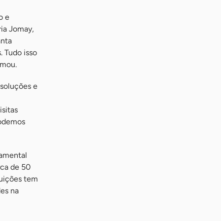
o e
ria Jomay,
anta
. Tudo isso
rmou.
soluções e
isitas
podemos
damental
rca de 50
tuições tem
des na