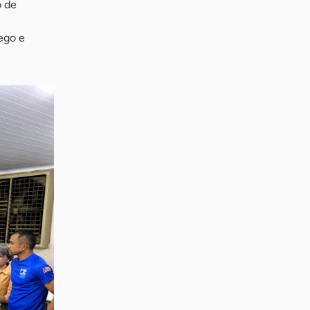
o de
ego e