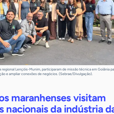
 regional Lençóis-Munim, participaram de missão técnica em Goiânia p
ção e ampliar conexões de negócios. (Sebrae/Divulgação).
os maranhenses visitam
s nacionais da indústria d