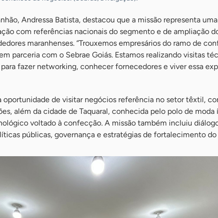
anhão, Andressa Batista, destacou que a missão representa uma
ção com referências nacionais do segmento e de ampliação do
dedores maranhenses. “Trouxemos empresários do ramo de co
em parceria com o Sebrae Goiás. Estamos realizando visitas té
a para fazer networking, conhecer fornecedores e viver essa exp
a oportunidade de visitar negócios referência no setor têxtil, c
ões, além da cidade de Taquaral, conhecida pelo polo de moda 
ológico voltado à confecção. A missão também incluiu diálog
líticas públicas, governança e estratégias de fortalecimento do 