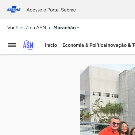
Fale
Acessibilidade
conosco
0
Acesse o Portal Sebrae
9
Maranhão
Você está na ASN
Início
Economia & Política
Inovação & T
Agência
Sebrae
de
Notícias