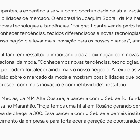
cipantes, a experiência serviu como oportunidade de atualizaçã
ibilidades de mercado. O empresário Joaquim Sobral, da Malha
vas tecnologias e tendências. “Foi gratificante ver de perto t
 conhecer tendências, tecidos diferenciados e novas tecnologias
osso negócio e levar mais inovação para os nossos clientes”, afi
al também ressaltou a importância da aproximação com novas 
acional da moda. “Conhecemos novas tendências, tecnologias,
ue podem fortalecer ainda mais o nosso negócio. A feira e as v
visão sobre o mercado da moda e mostram possibilidades que 
 crescer com mais inovação e competitividade”, ressaltou
 Mecias, da MM Alta Costura, a parceria com o Sebrae foi fun
sa no Maranhão. “Hoje temos uma filial em Rosário gerando ce
a de chegar a 300. Essa parceria com o Sebrae e demais insti
scimento da empresa e para fortalecer a geração de oportunida