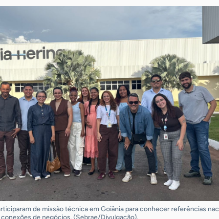
ticiparam de missão técnica em Goiânia para conhecer referências nac
r conexões de negócios. (Sebrae/Divulgação).