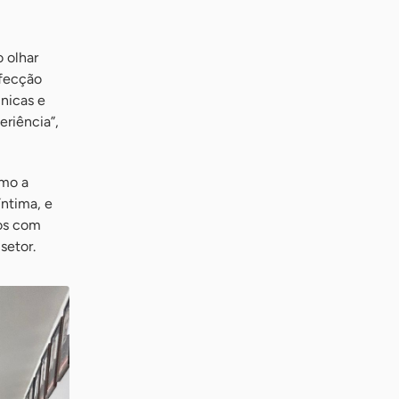
 olhar
nfecção
cnicas e
eriência”,
omo a
íntima, e
os com
setor.