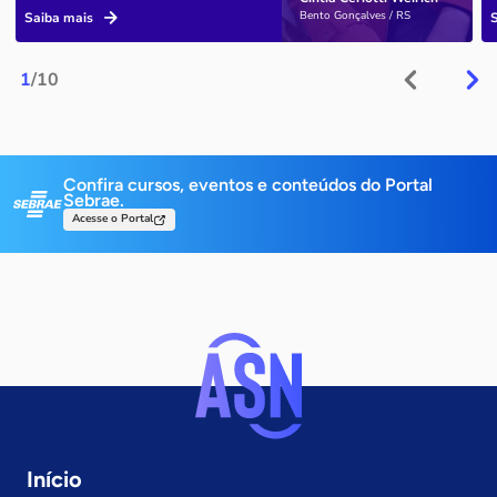
Bento Gonçalves / RS
Saiba mais
1
/10
Confira cursos, eventos e conteúdos do Portal
Sebrae.
Acesse o Portal
Início