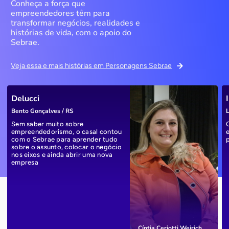
Conheça a força que
empreendedores têm para
transformar negócios, realidades e
histórias de vida, com o apoio do
Sebrae.
Veja essa e mais histórias em Personagens Sebrae
Delucci
Bento Gonçalves / RS
L
Sem saber muito sobre
empreendedorismo, o casal contou
com o Sebrae para aprender tudo
sobre o assunto, colocar o negócio
nos eixos e ainda abrir uma nova
empresa
Cíntia Ceriotti Weirich