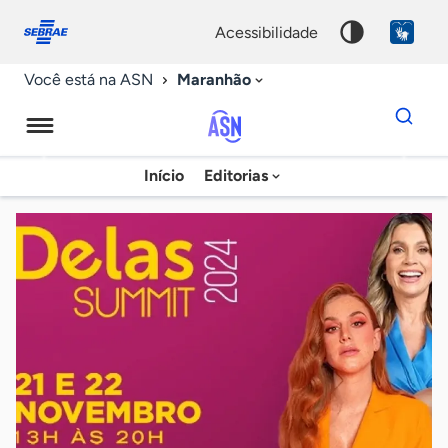
Fale
Acessibilidade
conosco
0
acessibilidade
9
Maranhão
Você está na ASN
Dados
para
busca
Agência
Início
Editorias
Palavra
Sebrae
chave
de
Notícias