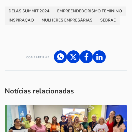
DELAS SUMMIT 2024
EMPREENDEDORISMO FEMININO
INSPIRAÇÃO
MULHERES EMPRESÁRIAS
SEBRAE
COMPARTILHE
Acesse nossos canais de atendimento
Ficou com alguma dúvida?
.
Se
você é um profissional da imprensa, entre em contato pelo
imprensa@sebrae.com.br
fale com a ASN em cada UF
ou
Notícias relacionadas