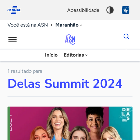
Fale
Acessibilidade
conosco
0
acessibilidade
9
Maranhão
Você está na ASN
Dados
para
busca
Agência
Início
Editorias
Palavra
Sebrae
chave
de
1 resultado para
Delas Summit 2024
Notícias