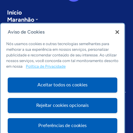
Início
Maranhão
Sobre a ASN
Aviso de Cookies
Últimas notícias
Entre em contato
Nós usamos cookies e outras tecnologias semelhantes para
Editorias
melhorar a sua experiência em nossos serviços, personalizar
publicidade e recomendar conteúdo de seu interesse. Ao utilizar
Economia & Política
nossos serviços, você concorda com tal monitoramento descrito
Inovação & Tecnologia
em nossa
Política de Privacidade
Cultura empreendedora
Dados
Aceitar todos os cookies
Arquivo
Rejeitar cookies opcionais
Preferências de cookies
Visite o Portal Sebrae